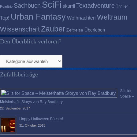
SciFi
Sachbuch
Textadventure
skurril
Thriller
Roadtrip
Urban Fantasy
Weltraum
Top!
Weihnachten
Zauber
Wissenschaft
Überleben
Zeitreise
Den Überblick verloren?
Den
Überblick
verloren?
Zufallsbeiträge
S is for
Space –
Meisterhafte Storys von Ray Bradbury
22. September 2017
Happy Halloween Bücher!
31. Oktober 2015