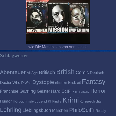
wie Die Maschinen von Ann Leckie
Schlagwörter
British
Abenteuer
Britisch
Comic
Deutsch
All Age
Fantasy
Dystopie
Doctor Who
Endzeit
DrWho
ebooks
Horror
Gaming
Franchise
Geister
Hard SciFi
High Fantasy
Krimi
Humor
Hörbuch
Jugend
KI
Kindle
Kurzgeschichte
Indie
Lehrling
PhiloSciFi
Lieblingsbuch
Märchen
Readfy