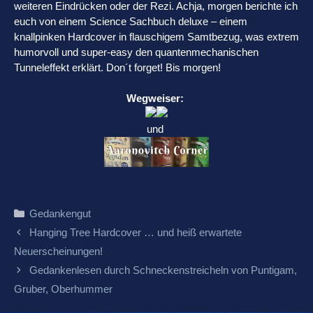
weiteren Eindrücken oder der Rezi. Achja, morgen berichte ich
euch von einem Science Sachbuch deluxe – einem
knallpinken Hardcover in flauschigem Samtbezug, was extrem
humorvoll und super-easy den quantenmechanischen
Tunneleffekt erklärt. Don´t forget! Bis morgen!
Wegweiser:
und
Kategorien
Gedankengut
Beitrags-
Hanging Tree Hardcover … und heiß erwartete
Navigation
Neuerscheinungen!
Gedankenlesen durch Schneckenstreicheln von Puntigam,
Gruber, Oberhummer