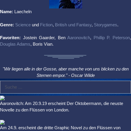
Name:
Laecheln
Genre:
Science
und
Fiction
,
British und Fantasy
,
Storygames
.
Favoriten:
Jostein Gaarder, Ben
Aaronovitch
,
Phillip P. Peterson
Douglas Adams
, Boris Vian.
"Wir liegen alle in der Gosse, aber manche von uns blicken zu den
Sternen empor." - Oscar Wilde
Suche
nach:
Aaronovitch: Am 20.9.19 erscheint Der Oktobermann, die neuste
Novelle zu den Flüssen von London.
Am 24.9. erscheint die dritte Graphic Novel zu den Flüssen von