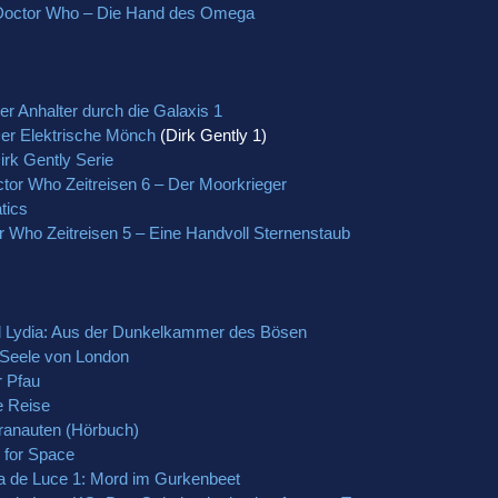
 Doctor Who – Die Hand des Omega
r Anhalter durch die Galaxis 1
er Elektrische Mönch
(Dirk Gently 1)
rk Gently Serie
ctor Who Zeitreisen 6 – Der Moorkrieger
tics
or Who Zeitreisen 5 – Eine Handvoll Sternenstaub
 Lydia: Aus der Dunkelkammer des Bösen
e Seele von London
r Pfau
e Reise
rranauten (Hörbuch)
s for Space
via de Luce 1: Mord im Gurkenbeet