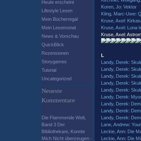
Heute erscheint
Koren, Jo: Vektor
Lifestyle Lesen
Kling, Marc-Uwe: Q
Mein Bücherregal
Kruse, Axel: Kirkas
Kruse, Axel: Luna I
Mein Lesemonat
Kruse, Axel: Astromi
News & Vorschau
QuickBlick
Rezensionen
L
Storygames
Landy, Derek: Skul
Landy, Derek: Skul
Tutorial
Landy, Derek: Skuld
Uncategorized
Landy, Derek: Skul
Neueste
Landy, Derek: Skul
Landy, Derek: Myos
Kommentare
Landy, Derek: Dem
Landy, Derek: Demo
Die Flammende Welt,
Landy, Derek: Demo
Band 3 Der
Lane, Andrew: Young
Bibliothekare, Konnte
Leckie, Ann: Die M
Mich Nicht überzeugen -
Leckie, Ann: Die M