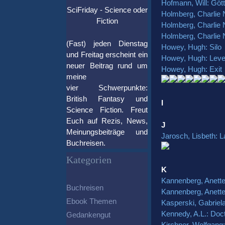
Hofmann, Will: Gött
SciFriday - Science oder
Holmberg, Charlie 
Fiction
Holmberg, Charlie 
Holmberg, Charlie 
(Fast) jeden Dienstag
Howey, Hugh: Silo
und Freitag erscheint ein
Howey, Hugh: Leve
neuer Beitrag rund um
Howey, Hugh: Exit
meine
vier Schwerpunkte:
British Fantasy und
I
Science Fiction. Freut
Euch auf Rezis, News,
J
Meinungsbeiträge und
Jarosch, Lisbeth: 
Buchreisen.
Kategorien
K
Kannenberg, Anett
Buchreisen
Kannenberg, Anett
Ebook Themen
Kasperski, Gabriela
Kennedy, A.L.: Doc
Gedankengut
Kirchner, Wolfgang