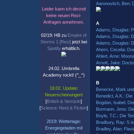
Aaronovitch, Ben:
Leider kann ich derzeit
keine neuen Rezi-
Anfragen annehmen.
A
Adams, Douglas: Pe
02/19: HB zu
Empire of
Adams, Douglas: D
Storms 1 [Rezi]
jetzt bei
Adams, Douglas: Di
Spotify
erhältlich.
Ahern, Cecelia: Do
Ahlert, Arne: Moona
Arnott, Jake: Doct
24.02. Umbrella
Academy rockt! (^_^)
B
18.02. Update:
Benecke, Mark und
Neuerscheinungen!
Benedict, A.K.: Di
[
British & Verrückt
]
Bogdan, Isabel: De
[
Science: Nerd & Fiction
]
Bormann, Jens: Di
Boyle, T.C.: Die Te
2019: Wetterlage:
Bradbury, Ray: S i
Energiegeladen mit
Bradley, Alan: Fla