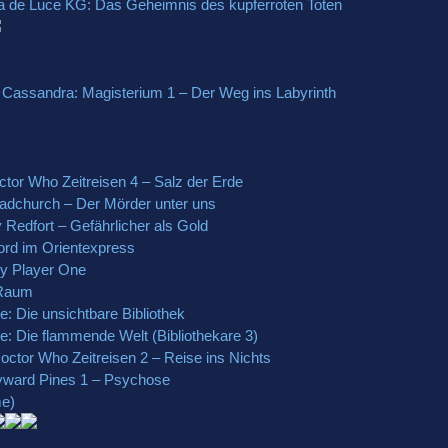
via de Luce KG: Das Geheimnis des kupferroten Toten
e, Cassandra: Magisterium 1 – Der Weg ins Labyrinth
ctor Who Zeitreisen 4 – Salz der Erde
roadchurch – Der Mörder unter uns
 Redfort – Gefährlicher als Gold
Mord im Orientexpress
dy Player One
 Raum
 Die unsichtbare Bibliothek
 Die flammende Welt (Bibliothekare 3)
octor Who Zeitreisen 2 – Reise ins Nichts
yward Pines 1 – Psychose
me)