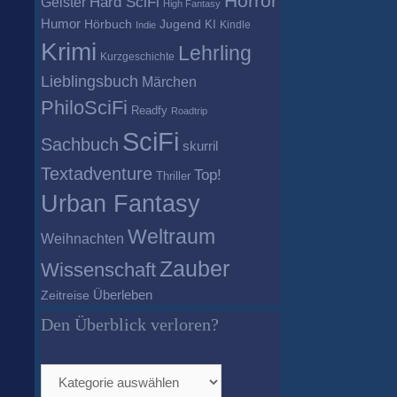
Horror
Geister
Hard SciFi
High Fantasy
Humor
Hörbuch
Jugend
KI
Kindle
Indie
Krimi
Lehrling
Kurzgeschichte
Lieblingsbuch
Märchen
PhiloSciFi
Readfy
Roadtrip
SciFi
Sachbuch
skurril
Textadventure
Top!
Thriller
Urban Fantasy
Weltraum
Weihnachten
Zauber
Wissenschaft
Überleben
Zeitreise
Den Überblick verloren?
Den
Überblick