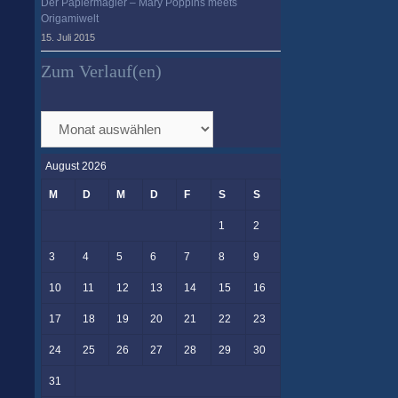
Der Papiermagier – Mary Poppins meets
Origamiwelt
15. Juli 2015
Zum Verlauf(en)
Zum
Verlauf(en)
August 2026
M
D
M
D
F
S
S
1
2
3
4
5
6
7
8
9
10
11
12
13
14
15
16
17
18
19
20
21
22
23
24
25
26
27
28
29
30
31