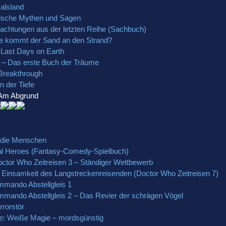
alsland
dische Mythen und Sagen
achtungen aus der letzten Reihe (Sachbuch)
ie kommt der Sand an den Strand?
Last Days on Earth
er – Das erste Buch der Träume
Breakthrough
n der Tiefe
 Am Abgrund
d die Menschen
al Heroes (Fantasy-Comedy-Spielbuch)
ctor Who Zeitreisen 3 – Ständiger Wettbewerb
e Einsamkeit des Langstreckenreisenden (Doctor Who Zeitreisen 7)
mmando Abstellgleis 1
mmando Abstellgleis 2 – Das Revier der schrägen Vögel
rrorstör
e: Weiße Magie – mordsgünstig