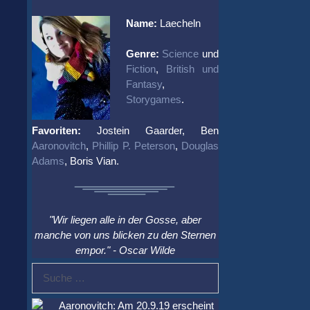
Name:
Laecheln
Genre:
Science
und
Fiction
,
British und
Fantasy
,
Storygames
.
Favoriten:
Jostein Gaarder, Ben
Aaronovitch
,
Phillip P. Peterson
,
Douglas
Adams
, Boris Vian.
"Wir liegen alle in der Gosse, aber
manche von uns blicken zu den Sternen
empor." - Oscar Wilde
Suche
nach:
Aaronovitch: Am 20.9.19 erscheint