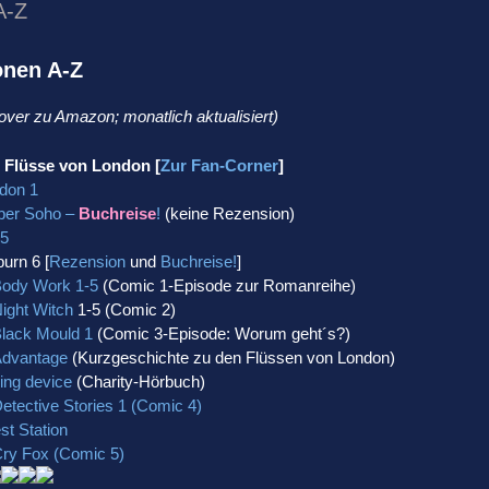
A-Z
onen A-Z
Cover zu Amazon; monatlich aktualisiert)
 Flüsse von London [
Zur Fan-Corner
]
don 1
ber Soho –
Buchreise
!
(keine Rezension)
 5
urn 6 [
Rezension
und
Buchreise!
]
Body Work 1-5
(Comic 1-Episode zur Romanreihe)
Night Witch
1-5 (Comic 2)
Black Mould 1
(Comic 3-Episode: Worum geht´s?)
Advantage
(Kurzgeschichte zu den Flüssen von London)
ing device
(Charity-Hörbuch)
etective Stories 1 (Comic 4)
st Station
Cry Fox (Comic 5)