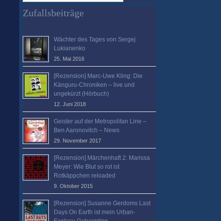
verloren?
Zufallsbeiträge
Wächter des Tages von Sergej
Lukianenko
25. Mai 2016
[Rezension] Marc-Uwe Kling: Die
Känguru-Chroniken – live und
ungekürzt (Hörbuch)
12. Juni 2018
Geister auf der Metropolitan Line –
Ben Aaronovitch – News
29. November 2017
[Rezension] Märchenhaft 2: Marissa
Meyer: Wie Blut so rot ist
Rotkäppchen reloaded
9. Oktober 2015
[Rezension] Susanne Gerdoms Last
Days On Earth ist mein Urban-
Fantasy-Geheimtipp.