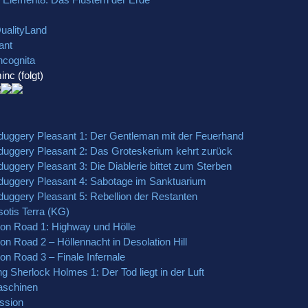
ualityLand
ant
ncognita
nc (folgt)
duggery Pleasant 1: Der Gentleman mit der Feuerhand
duggery Pleasant 2: Das Groteskerium kehrt zurück
uggery Pleasant 3: Die Diablerie bittet zum Sterben
duggery Pleasant 4: Sabotage im Sanktuarium
duggery Pleasant 5: Rebellion der Restanten
otis Terra (KG)
on Road 1: Highway und Hölle
n Road 2 – Höllennacht in Desolation Hill
n Road 3 – Finale Infernale
 Sherlock Holmes 1: Der Tod liegt in der Luft
aschinen
ission