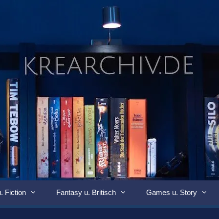
. Fiction
Fantasy u. Britisch
Games u. Story