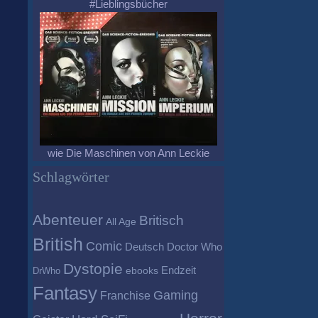
#Lieblingsbücher
wie Die Maschinen von Ann Leckie
Schlagwörter
Abenteuer
Britisch
All Age
British
Comic
Deutsch
Doctor Who
Dystopie
Endzeit
DrWho
ebooks
Fantasy
Gaming
Franchise