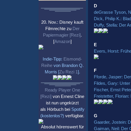
D
deGrasse Tyson, Ne
Dick, Philip K.: Bl
20. Nov.: Disney kauft
Duffy, Stella: Der 
Filmrechte zu
Der
Papiermagier [Rezi]
.
[
Amazon
]
E
Evers, Horst: Früh
Indie-Tipp:
Eismond-
Reihe
von Brandon Q.
F
Morris [
Zu Rezi 1
].
Fforde, Jasper: Der
Fildes, Gary: Unter
Fischer, Ernst Pete
Ready Player One
Freistetter, Floria
[Rezi]
von Ernest Cline
ist nun ungekürzt
als Hörbuch bei
Spotify
G
(kostenlos?)
verfügbar.
Gaarder, Jostein:
Absolut hörenswert für
Gaiman, Neil: Der