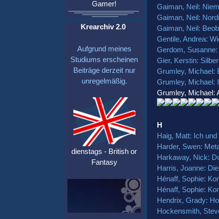
Gamer!
Gaiman, Neil: Niem
Gaiman, Neil: Nor
Krearchiv 2.0
Gaiman, Neil: Beob
Gentile, Andrea: W
Aufgrund meines
Gerdom, Susanne: 
Studiums erscheinen
Gier, Kerstin: Silb
Beiträge derzeit nur
Grumley, Michael: 
unregelmäßig.
Grumley, Michael: I
Grumley, Michael:
H
Haig, Matt: Ich un
Harder, Swen: Met
dienstags - British or
Harkaway, Nick: Do
Fantasy
Harris, Joanne: Di
Hénaff, Sophie: Ko
Hénaff, Sophie: Ko
Hendrix, Grady: Ho
Hockensmith, Stev