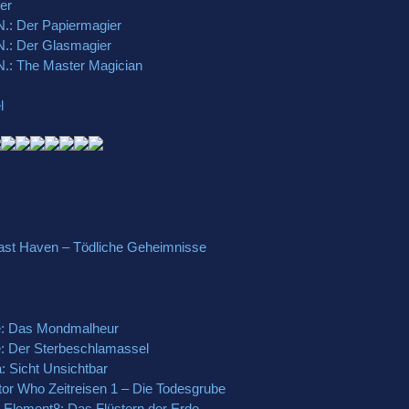
er
N.: Der Papiermagier
N.: Der Glasmagier
N.: The Master Magician
l
Last Haven – Tödliche Geheimnisse
e: Das Mondmalheur
e: Der Sterbeschlamassel
: Sicht Unsichtbar
tor Who Zeitreisen 1 – Die Todesgrube
: Element8: Das Flüstern der Erde