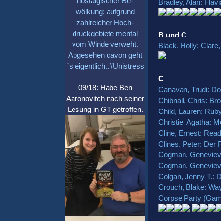
nostalgischer Be-
Bradley, Alan: Fla
wölkung; aufgrund
zahlreicher Hoch-
druckgebiete mental
B und C
vom Winde verweht.
Black, Holly; Clar
Abgesehen davon geht
´s eigentlich..#Unistress
C
09/18: Habe Ben
Canavan, Trudi: Do
Aaronovitch nach seiner
Chibnall, Chris: B
Lesung in GT getroffen.
Child, Lauren: Ruby
Christie, Agatha: 
Cline, Ernest: Rea
Clines, Peter: Der
Cogman, Genevieve:
Cogman, Genevieve:
Colgan, Jenny T.: D
Crouch, Blake: Wa
Corpse Party (Ga