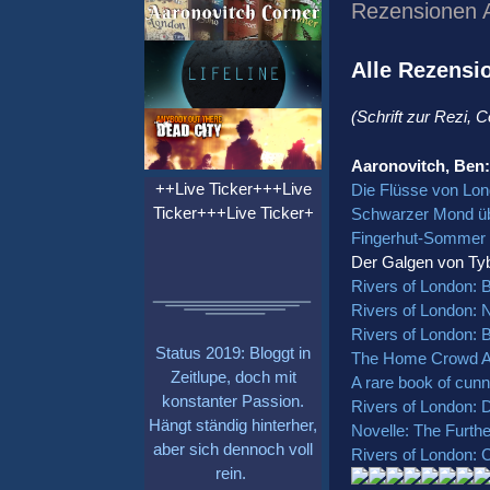
Rezensionen 
Alle Rezensi
(Schrift zur Rezi, 
Aaronovitch, Ben:
++Live Ticker+++Live
Die Flüsse von Lon
Ticker+++Live Ticker+
Schwarzer Mond ü
Fingerhut-Sommer
Der Galgen von Tyb
Rivers of London: 
Rivers of London: 
Rivers of London: 
Status 2019: Bloggt in
The Home Crowd 
Zeitlupe, doch mit
A rare book of cunn
konstanter Passion.
Rivers of London: D
Hängt ständig hinterher,
Novelle: The Furthe
aber sich dennoch voll
Rivers of London: 
rein.