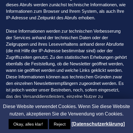
dieses Abrufs werden zunächst technische Informationen, wie
Informationen zum Browser und Ihrem System, als auch Ihre
IP-Adresse und Zeitpunkt des Abrufs erhoben.
Diese Informationen werden zur technischen Verbesserung
der Services anhand der technischen Daten oder der
Zielgruppen und ihres Leseverhaltens anhand derer Abruforte
(die mit Hilfe der IP-Adresse bestimmbar sind) oder der
Zugriffszeiten genutzt. Zu den statistischen Erhebungen gehört
ebenfalls die Feststellung, ob die Newsletter geöffnet werden,
wann sie geöffnet werden und welche Links geklickt werden.
Diese Informationen können aus technischen Gründen zwar
den einzelnen Newsletterempfängern zugeordnet werden. Es
ist jedoch weder unser Bestreben, noch, sofern eingesetzt,
das des Versanddienstleisters, einzelne Nutzer zu
beobachten. Die Auswertungen dienen uns viel mehr dazu, die
Diese Website verwendet Cookies. Wenn Sie diese Website
Lesegewohnheiten unserer Nutzer zu erkennen und unsere
nutzen, akzeptieren Sie die Verwendung von Cookies.
Inhalte auf sie anzupassen oder unterschiedliche Inhalte
entsprechend den Interessen unserer Nutzer zu versenden.
[Datenschutzerklärung]
Okay, alles klar!
Reject