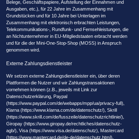
Belege, Geschäftspapiere, Aufstellung der Einnahmen und
Ausgaben, etc.), für 22 Jahre im Zusammenhang mit
Grundstücken und für 10 Jahre bei Unterlagen im
Zusammenhang mit elektronisch erbrachten Leistungen,
Telekommunikations-, Rundfunk- und Fernsehleistungen, die
an Nichtunternehmer in EU-Mitgliedstaaten erbracht werden
und für die der Mini-One-Stop-Shop (MOSS) in Anspruch
genommen wird.
Externe Zahlungsdienstleister
Wir setzen externe Zahlungsdienstleister ein, über deren
Plattformen die Nutzer und wir Zahlungstransaktionen
vornehmen können (z.B., jeweils mit Link zur
Datenschutzerklärung, Paypal
(https://www.paypal.com/de/webapps/mpp/ua/privacy-full),
Klarna (https://www.klarna.com/de/datenschutz/), Skrill
(https://www.skrill.com/de/fusszeile/datenschutzrichtlinie/),
Giropay (https://www.giropay.de/rechtliches/datenschutz-
agb/), Visa (https://www.visa.de/datenschutz), Mastercard
(https://www.mastercard.de/de-de/datenschutz.html),