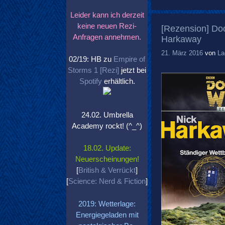
Leider kann ich derzeit
keine neuen Rezi-
[Rezension] Doc
Anfragen annehmen.
Harkaway
21. März 2016
von
La
02/19: HB zu
Empire of
Storms 1 [Rezi]
jetzt bei
Spotify
erhältlich.
24.02. Umbrella
Academy rockt! (^_^)
18.02. Update:
Neuerscheinungen!
[
British & Verrückt
]
[
Science: Nerd & Fiction
]
2019: Wetterlage:
Energiegeladen mit