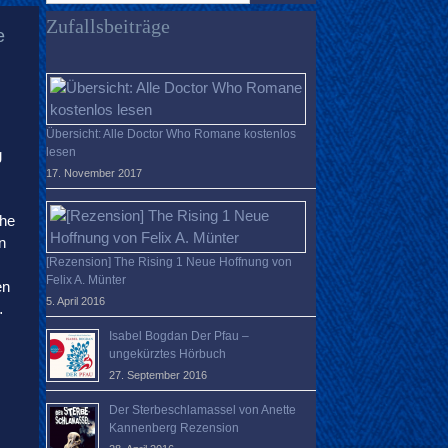
verloren?
Zufallsbeiträge
e
Übersicht: Alle Doctor Who Romane kostenlos
lesen
g
17. November 2017
ihe
n
[Rezension] The Rising 1 Neue Hoffnung von
Felix A. Münter
en
5. April 2016
…
Isabel Bogdan Der Pfau –
ungekürztes Hörbuch
27. September 2016
Der Sterbeschlamassel von Anette
Kannenberg Rezension