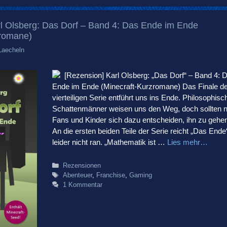
rl Olsberg: Das Dorf – Band 4: Das Ende im Ende
zromane)
Laecheln
[Rezension] Karl Olsberg: „Das Dorf“ – Band 4: 
Ende im Ende (Minecraft-Kurzromane) Das Finale de
vierteiligen Serie entführt uns ins Ende. Philosophisc
Schattenmänner weisen uns den Weg, doch sollten n
Fans und Kinder sich dazu entscheiden, ihn zu gehe
An die ersten beiden Teile der Serie reicht „Das Ende
leider nicht ran. „Mathematik ist …
Lies mehr…
Kategorien
Rezensionen
Schlagwörter
Abenteuer
,
Franchise
,
Gaming
1 Kommentar