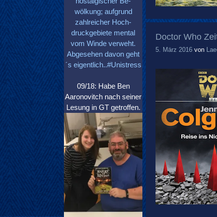
nostalgischer Be-
wölkung; aufgrund
zahlreicher Hoch-
druckgebiete mental
Doctor Who Zeit
vom Winde verweht.
5. März 2016
von
Lae
Abgesehen davon geht
´s eigentlich..#Unistress
09/18: Habe Ben
Aaronovitch nach seiner
Lesung in GT getroffen.