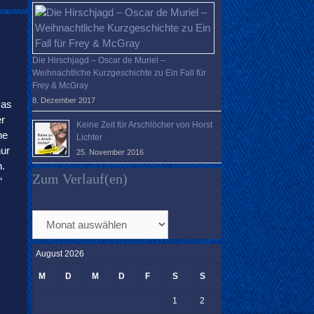
Die Hirschjagd – Oscar de Muriel –
Weihnachtliche Kurzgeschichte zu Ein Fall für
Frey & McGray
8. Dezember 2017
Das
r
Keine Zeit für Arschlöcher von Horst
he
Lichter
ur
25. November 2016
n.
Zum Verlauf(en)
“
Zum
Verlauf(en)
August 2026
M
D
M
D
F
S
S
1
2