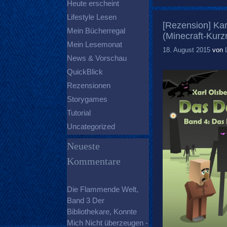
Heute erscheint
Lifestyle Lesen
[Rezension] Ka
Mein Bücherregal
(Minecraft-Kur
Mein Lesemonat
18. August 2015
von
News & Vorschau
QuickBlick
Rezensionen
Storygames
Tutorial
Uncategorized
Neueste
Kommentare
Die Flammende Welt,
Band 3 Der
Bibliothekare, Konnte
Mich Nicht überzeugen -