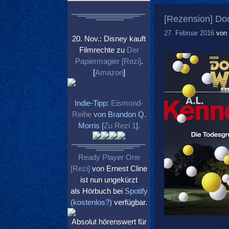
[Rezension] Doc
27. Februar 2016
von
20. Nov.: Disney kauft
Filmrechte zu
Der
Papiermagier [Rezi]
.
[
Amazon
]
Indie-Tipp:
Eismond-
Reihe
von Brandon Q.
Morris [
Zu Rezi 1
].
Ready Player One
[Rezi]
von Ernest Cline
ist nun ungekürzt
als Hörbuch bei
Spotify
(kostenlos?)
verfügbar.
Absolut hörenswert für