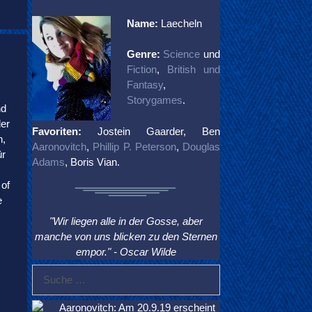
Name:
Laecheln
Genre:
Science
und
Fiction
,
British und
Fantasy
,
Storygames
.
nd
er
Favoriten:
Jostein Gaarder, Ben
n,
Aaronovitch
,
Phillip P. Peterson
,
Douglas
ür
Adams
, Boris Vian.
of
e
"Wir liegen alle in der Gosse, aber
manche von uns blicken zu den Sternen
empor." - Oscar Wilde
Suche
nach:
Aaronovitch: Am 20.9.19 erscheint