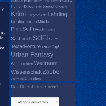
Horror
Geister
Hard SciFi
High Fantasy
Humor
Hörbuch
Jugend
KI
Kindle
Indie
dy
Krimi
Lehrling
Kurzgeschichte
Lieblingsbuch
Märchen
PhiloSciFi
Readfy
Roadtrip
ist
SciFi
der
Sachbuch
skurril
Textadventure
Top!
Thriller
sst
Urban Fantasy
Weltraum
Weihnachten
Zauber
Wissenschaft
Überleben
Zeitreise
se
Den Überblick verloren?
Den
Überblick