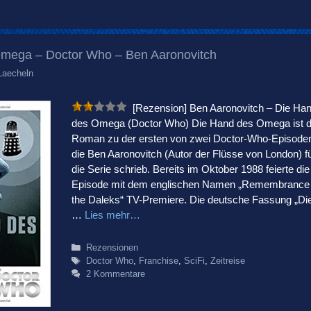
mega – Doctor Who – Ben Aaronovitch
Laecheln
[Rezension] Ben Aaronovitch – Die Ha
des Omega (Doctor Who) Die Hand des Omega ist d
Roman zu der ersten von zwei Doctor-Who-Episode
die Ben Aaronovitch (Autor der Flüsse von London) f
die Serie schrieb. Bereits im Oktober 1988 feierte die
Episode mit dem englischen Namen „Remembrance 
the Daleks“ TV-Premiere. Die deutsche Fassung „Di
…
Lies mehr…
Kategorien
Rezensionen
Schlagwörter
Doctor Who
,
Franchise
,
SciFi
,
Zeitreise
2 Kommentare