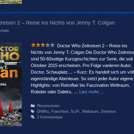
reisen 2 – Reise ins Nichts von Jenny T. Colgan
cheln
Doctor Who Zeitreisen 2 – Reise ins
Nichts von Jenny T. Colgan Die Doctor Who Zeitreis
sind 50-60seitige Kurzgeschichten zur Serie, die seit
Oktober 2015 erscheinen. Pro Folge variieren Autor,
Doctor, Schauplatz… – Kurz: Es handelt sich um völl
eigenständige Abenteuer. So setzt jeder Autor eigene
Highlights: von Retroflair bis Faszination Weltraum,
Roboter oder Daleks, …
Lies mehr…
Kategorien
Rezensionen
Schlagwörter
DrWho
,
Franchise
,
SciFi
,
Weltraum
,
Zeitreise
2 Kommentare