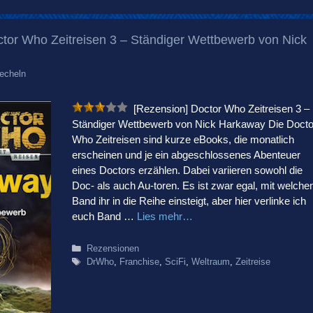
tor Who Zeitreisen 3 – Ständiger Wettbewerb von Nick
echeln
[Rezension] Doctor Who Zeitreisen 3 –
Ständiger Wettbewerb von Nick Harkaway Die Docto
Who Zeitreisen sind kurze eBooks, die monatlich
erscheinen und je ein abgeschlossenes Abenteuer
eines Doctors erzählen. Dabei variieren sowohl die
Doc- als auch Au-toren. Es ist zwar egal, mit welch
Band ihr in die Reihe einsteigt, aber hier verlinke ich
euch Band …
Lies mehr…
Kategorien
Rezensionen
Schlagwörter
DrWho
,
Franchise
,
SciFi
,
Weltraum
,
Zeitreise