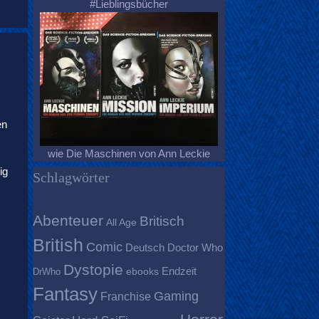
#Lieblingsbücher
en
wie Die Maschinen von Ann Leckie
ig
Schlagwörter
Abenteuer
Britisch
All Age
British
Comic
Deutsch
Doctor Who
Dystopie
Endzeit
DrWho
ebooks
Fantasy
Gaming
Franchise