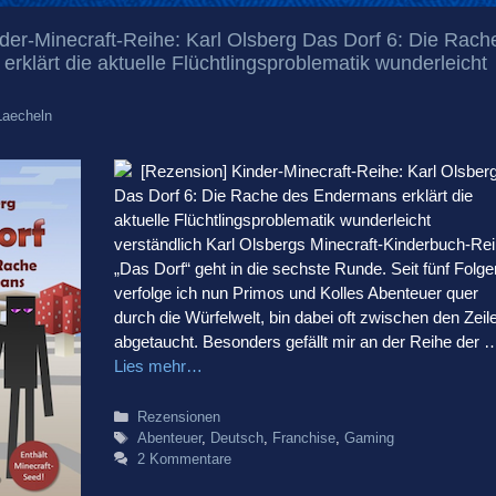
der-Minecraft-Reihe: Karl Olsberg Das Dorf 6: Die Rach
rklärt die aktuelle Flüchtlingsproblematik wunderleicht
Laecheln
[Rezension] Kinder-Minecraft-Reihe: Karl Olsber
Das Dorf 6: Die Rache des Endermans erklärt die
aktuelle Flüchtlingsproblematik wunderleicht
verständlich Karl Olsbergs Minecraft-Kinderbuch-Re
„Das Dorf“ geht in die sechste Runde. Seit fünf Folge
verfolge ich nun Primos und Kolles Abenteuer quer
durch die Würfelwelt, bin dabei oft zwischen den Zeil
abgetaucht. Besonders gefällt mir an der Reihe der 
Lies mehr…
Kategorien
Rezensionen
Schlagwörter
Abenteuer
,
Deutsch
,
Franchise
,
Gaming
2 Kommentare