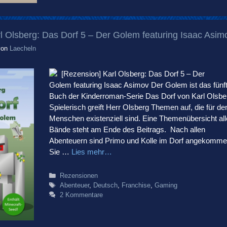
l Olsberg: Das Dorf 5 – Der Golem featuring Isaac Asim
von
Laecheln
[Rezension] Karl Olsberg: Das Dorf 5 – Der
Golem featuring Isaac Asimov Der Golem ist das fünf
Buch der Kinderroman-Serie Das Dorf von Karl Olsbe
Spielerisch greift Herr Olsberg Themen auf, die für de
Menschen existenziell sind. Eine Themenübersicht all
Bände steht am Ende des Beitrags. Nach allen
Abenteuern sind Primo und Kolle im Dorf angekomme
Sie …
Lies mehr…
Kategorien
Rezensionen
Schlagwörter
Abenteuer
,
Deutsch
,
Franchise
,
Gaming
2 Kommentare