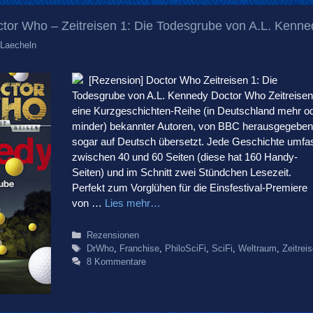
tor Who – Zeitreisen 1: Die Todesgrube von A.L. Kenne
Laecheln
[Rezension] Doctor Who Zeitreisen 1: Die
Todesgrube von A.L. Kennedy Doctor Who Zeitreisen 
eine Kurzgeschichten-Reihe (in Deutschland mehr o
minder) bekannter Autoren, von BBC herausgegeben
sogar auf Deutsch übersetzt. Jede Geschichte umfa
zwischen 40 und 60 Seiten (diese hat 160 Handy-
Seiten) und im Schnitt zwei Stündchen Lesezeit.
Perfekt zum Vorglühen für die Einsfestival-Premiere
von …
Lies mehr…
Kategorien
Rezensionen
Schlagwörter
DrWho
,
Franchise
,
PhiloSciFi
,
SciFi
,
Weltraum
,
Zeitrei
8 Kommentare