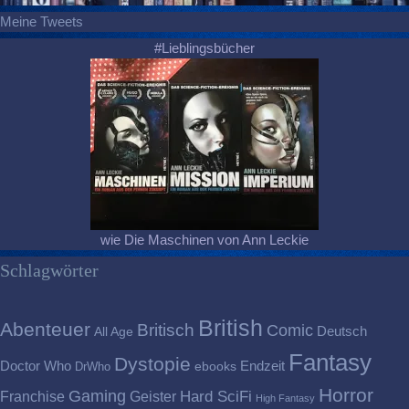
Meine Tweets
#Lieblingsbücher
wie Die Maschinen von Ann Leckie
Schlagwörter
British
Abenteuer
Britisch
Comic
Deutsch
All Age
Fantasy
Dystopie
Doctor Who
Endzeit
DrWho
ebooks
Horror
Gaming
Franchise
Geister
Hard SciFi
High Fantasy