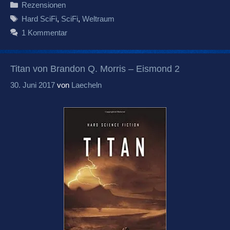
Kategorien
Rezensionen
Schlagwörter
Hard SciFi
,
SciFi
,
Weltraum
1 Kommentar
Titan von Brandon Q. Morris – Eismond 2
30. Juni 2017
von
Laecheln