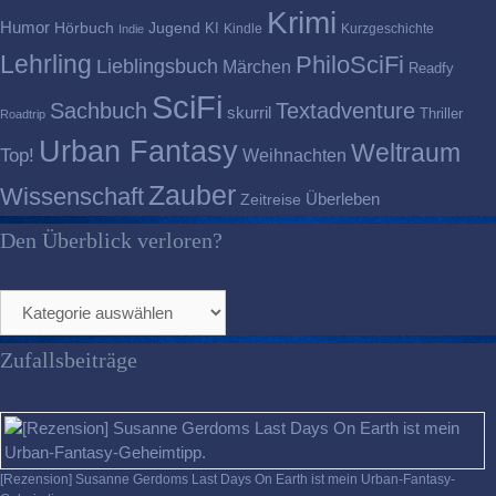
Krimi
Humor
Hörbuch
Jugend
KI
Kindle
Kurzgeschichte
Indie
Lehrling
PhiloSciFi
Lieblingsbuch
Märchen
Readfy
SciFi
Sachbuch
Textadventure
skurril
Thriller
Roadtrip
Urban Fantasy
Weltraum
Top!
Weihnachten
Zauber
Wissenschaft
Überleben
Zeitreise
Den Überblick verloren?
Den
Überblick
verloren?
Zufallsbeiträge
[Rezension] Susanne Gerdoms Last Days On Earth ist mein Urban-Fantasy-