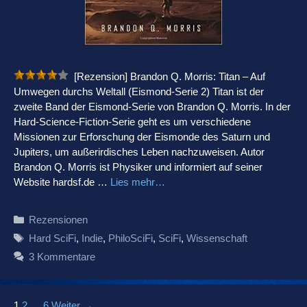
[Rezension] Brandon Q. Morris: Titan – Auf
Umwegen durchs Weltall (Eismond-Serie 2) Titan ist der
zweite Band der Eismond-Serie von Brandon Q. Morris. In der
Hard-Science-Fiction-Serie geht es um verschiedene
Missionen zur Erforschung der Eismonde des Saturn und
Jupiters, um außerirdisches Leben nachzuweisen. Autor
Brandon Q. Morris ist Physiker und informiert auf seiner
Website hardsf.de …
Lies mehr…
Kategorien
Rezensionen
Schlagwörter
Hard SciFi
,
Indie
,
PhiloSciFi
,
SciFi
,
Wissenschaft
3 Kommentare
Beitrags-
1
2
…
6
Weiter →