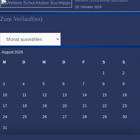
Weitere Schocktober Buchtipps
28. Oktober 2016
Zum Verlauf(en)
Zum
Verlauf(en)
August 2026
M
D
M
D
F
S
S
1
2
3
4
5
6
7
8
9
10
11
12
13
14
15
16
17
18
19
20
21
22
23
24
25
26
27
28
29
30
31
« Juni