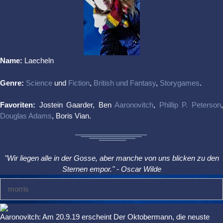
Name:
Laecheln
Genre:
Science
und
Fiction
,
British und Fantasy
,
Storygames
.
Favoriten:
Jostein Gaarder, Ben
Aaronovitch
,
Phillip P. Peterson
Douglas Adams
, Boris Vian.
"Wir liegen alle in der Gosse, aber manche von uns blicken zu den
Sternen empor." - Oscar Wilde
Suche
nach:
Aaronovitch: Am 20.9.19 erscheint Der Oktobermann, die neuste