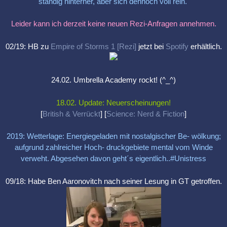
ständig hinterher, aber sich dennoch voll rein.
Leider kann ich derzeit keine neuen Rezi-Anfragen annehmen.
02/19: HB zu
Empire of Storms 1 [Rezi]
jetzt bei
Spotify
erhältlich.
24.02. Umbrella Academy rockt! (^_^)
18.02. Update: Neuerscheinungen!
[
British & Verrückt
] [
Science: Nerd & Fiction
]
2019: Wetterlage: Energiegeladen mit nostalgischer Be- wölkung;
aufgrund zahlreicher Hoch- druckgebiete mental vom Winde
verweht. Abgesehen davon geht´s eigentlich..#Unistress
09/18: Habe Ben Aaronovitch nach seiner Lesung in GT getroffen.