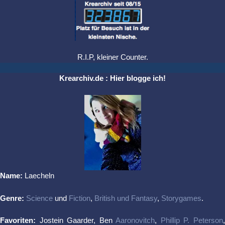
R.I.P, kleiner Counter.
Krearchiv.de : Hier blogge ich!
Name:
Laecheln
Genre:
Science
und
Fiction
,
British und Fantasy
,
Storygames
.
Favoriten:
Jostein Gaarder, Ben
Aaronovitch
,
Phillip P. Peterson