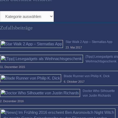
Den
Überblick
verloren?
Zufallsbeiträge
Star Walk 2 App – Sternatlas App
23. Mai 2017
[Tipp] Lesegadgets als
Weihnachtsgeschenk
11. Dezember 2015
Blade Runner von Philip K. Dick
6. Oktober 2017
Doctor Who Silhouette
von Justin Richards
2. Dezember 2016