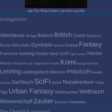
wie Die Maschinen von Ann Leckie
Schlagwörter
British
Abenteuer
Britisch
Comic
Deutsch
All Age
Fantasy
Dystopie
Doctor Who
Endzeit
DrWho
ebooks
Horror
Gaming
Franchise
Geister
Hard SciFi
High Fantasy
Krimi
Humor
Hörbuch
Jugend
KI
Kindle
Kurzgeschichte
Indie
Lehrling
PhiloSciFi
Lieblingsbuch
Märchen
Readfy
SciFi
Sachbuch
Textadventure
skurril
Thriller
Roadtrip
Urban Fantasy
Weltraum
Top!
Weihnachten
Zauber
Wissenschaft
Überleben
Zeitreise
Den Überblick verloren?