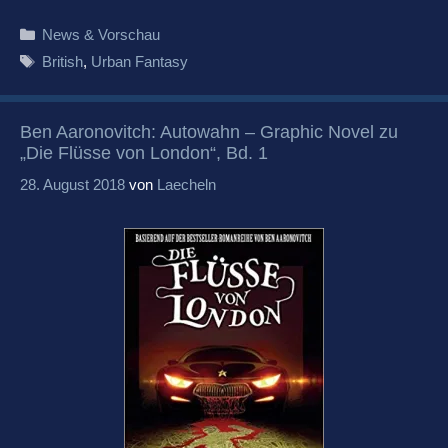
Kategorien
News & Vorschau
Schlagwörter
British
,
Urban Fantasy
Ben Aaronovitch: Autowahn – Graphic Novel zu
„Die Flüsse von London“, Bd. 1
28. August 2018
von
Laecheln