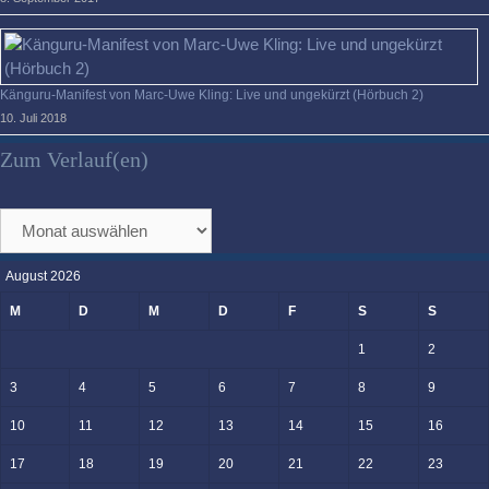
Känguru-Manifest von Marc-Uwe Kling: Live und ungekürzt (Hörbuch 2)
10. Juli 2018
Zum Verlauf(en)
Zum
Verlauf(en)
August 2026
M
D
M
D
F
S
S
1
2
3
4
5
6
7
8
9
10
11
12
13
14
15
16
17
18
19
20
21
22
23