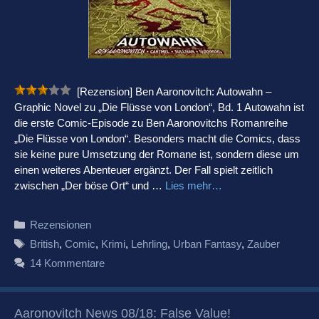
[Rezension] Ben Aaronovitch: Autowahn –
Graphic Novel zu „Die Flüsse von London“, Bd. 1 Autowahn ist
die erste Comic-Episode zu Ben Aaronovitchs Romanreihe
„Die Flüsse von London“. Besonders macht die Comics, dass
sie keine pure Umsetzung der Romane ist, sondern diese um
einen weiteres Abenteuer ergänzt. Der Fall spielt zeitlich
zwischen „Der böse Ort“ und …
Lies mehr…
Kategorien
Rezensionen
Schlagwörter
British
,
Comic
,
Krimi
,
Lehrling
,
Urban Fantasy
,
Zauber
14 Kommentare
Aaronovitch News 08/18: False Value!