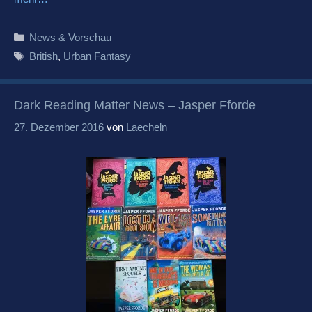
Kategorien
News & Vorschau
Schlagwörter
British
,
Urban Fantasy
Dark Reading Matter News – Jasper Fforde
27. Dezember 2016
von
Laecheln