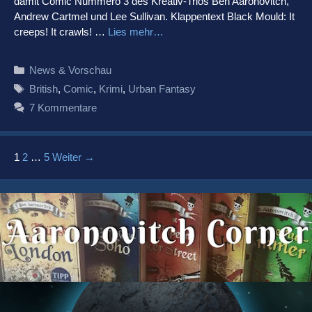
damit Comic Nummero 3 des Kreativ-Trios Ben Aaronovitch,
Andrew Cartmel und Lee Sullivan. Klappentext Black Mould: It
creeps! It crawls! …
Lies mehr…
Kategorien
News & Vorschau
Schlagwörter
British
,
Comic
,
Krimi
,
Urban Fantasy
7 Kommentare
Beitrags-
1
2
…
5
Weiter →
Navigation