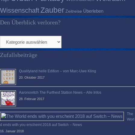
Zauber
Wissenschaft
Überleben
Zeitreise
Den Überblick verloren?
Den
Überblick
verloren?
Zufallsbeiträge
Qualityland helle Edition – von Marc-Uwe Kling
20. Oktober 2017
Aaronovitch The Furthest Station News – Alle Infos
28. Februar 2017
The
Worl
d ends with you erscheint 2018 auf Switch – News
16. Januar 2018