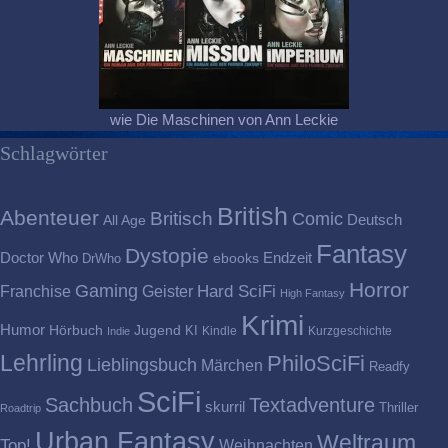
wie Die Maschinen von Ann Leckie
Schlagwörter
British
Abenteuer
Britisch
Comic
Deutsch
All Age
Fantasy
Dystopie
Doctor Who
Endzeit
DrWho
ebooks
Horror
Gaming
Franchise
Geister
Hard SciFi
High Fantasy
Krimi
Humor
Hörbuch
Jugend
KI
Kindle
Kurzgeschichte
Indie
Lehrling
PhiloSciFi
Lieblingsbuch
Märchen
Readfy
SciFi
Sachbuch
Textadventure
skurril
Thriller
Roadtrip
Urban Fantasy
Weltraum
Top!
Weihnachten