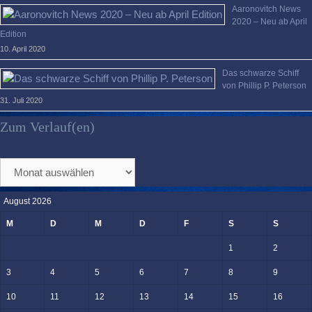
Aaronovitch News
2020 – Neu ab April
Edition
10. April 2020
Das schwarze Schiff
von Phillip P. Peterson
31. Juli 2020
Zum Verlauf(en)
Zum
Verlauf(en)
August 2026
M
D
M
D
F
S
S
1
2
3
4
5
6
7
8
9
10
11
12
13
14
15
16