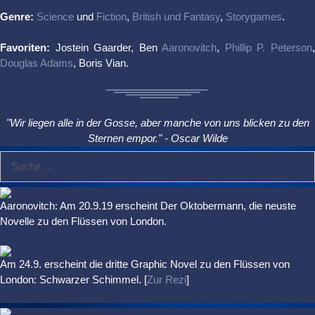
Genre:
Science
und
Fiction
,
British und Fantasy
,
Storygames
.
Favoriten:
Jostein Gaarder, Ben
Aaronovitch
,
Phillip P. Peterson
Douglas Adams
, Boris Vian.
"Wir liegen alle in der Gosse, aber manche von uns blicken zu den
Sternen empor." - Oscar Wilde
Suche
nach:
Aaronovitch: Am 20.9.19 erscheint Der Oktobermann, die neuste
Novelle zu den Flüssen von London.
Am 24.9. erscheint die dritte Graphic Novel zu den Flüssen von
London: Schwarzer Schimmel. [
Zur Rezi
]