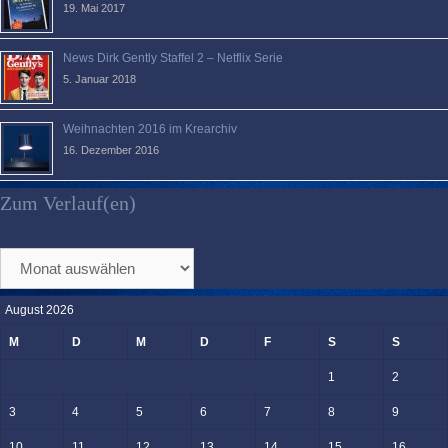
19. Mai 2017
News Dirk Gently Staffel 2 – Netflix Serie
5. Januar 2018
Weihnachten 2016 im Krearchiv
16. Dezember 2016
Zum Verlauf(en)
Zum
Verlauf(en)
August 2026
M
D
M
D
F
S
S
1
2
3
4
5
6
7
8
9
10
11
12
13
14
15
16