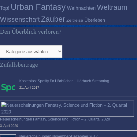
Urban Fantasy
Weltraum
Top!
Weihnachten
Zauber
Wissenschaft
Überleben
Zeitreise
Den Überblick verloren?
Den
Überblick
verloren?
Zufallsbeiträge
Kostenlos: Spotify für Hörbücher – Hörbuch Streaming
21. April 2017
Neuerscheinungen Fantasy, Science und Fiction – 2. Quartal 2020
3. April 2020
Neuerscheinungen November-Dezember 2017