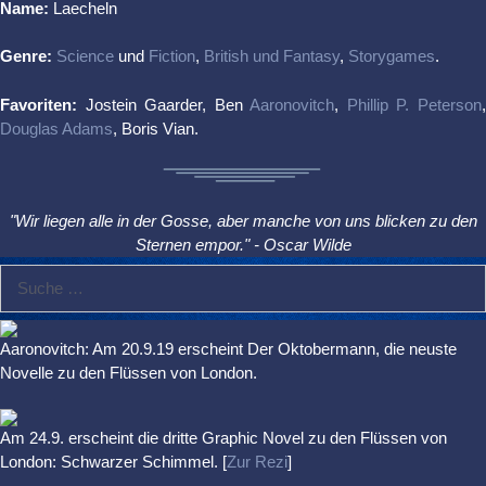
Name:
Laecheln
Genre:
Science
und
Fiction
,
British und Fantasy
,
Storygames
.
Favoriten:
Jostein Gaarder, Ben
Aaronovitch
,
Phillip P. Peterson
Douglas Adams
, Boris Vian.
"Wir liegen alle in der Gosse, aber manche von uns blicken zu den
Sternen empor." - Oscar Wilde
Suche
nach:
Aaronovitch: Am 20.9.19 erscheint Der Oktobermann, die neuste
Novelle zu den Flüssen von London.
Am 24.9. erscheint die dritte Graphic Novel zu den Flüssen von
London: Schwarzer Schimmel. [
Zur Rezi
]