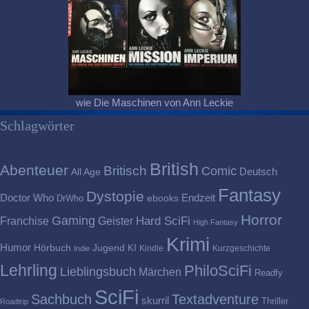
wie Die Maschinen von Ann Leckie
Schlagwörter
British
Abenteuer
Britisch
Comic
Deutsch
All Age
Fantasy
Dystopie
Doctor Who
Endzeit
DrWho
ebooks
Horror
Gaming
Franchise
Geister
Hard SciFi
High Fantasy
Krimi
Humor
Hörbuch
Jugend
KI
Kindle
Kurzgeschichte
Indie
Lehrling
PhiloSciFi
Lieblingsbuch
Märchen
Readfy
SciFi
Sachbuch
Textadventure
skurril
Thriller
Roadtrip