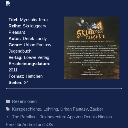
Titel:
Myosotis Terra
Reihe:
Skulduggery
Pleasant
Autor:
Derek Landy
Genre:
Urban Fantasy
Jugendbuch
Verlag:
Loewe Verlag
Erscheinungsdatum:
2011
Format:
Heftchen
Seiten:
24
Kategorien
Rezensionen
Schlagwörter
Kurzgeschichte
,
Lehrling
,
Urban Fantasy
,
Zauber
Beitrags-
The Parallax – Textadventure App von Dennis Nicolas
Navigation
Perzl für Android und iOS