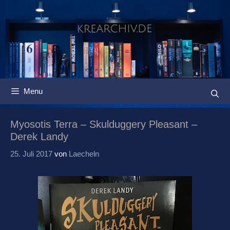
Springe
zum
Inhalt
Menu
Myosotis Terra – Skulduggery Pleasant –
Derek Landy
25. Juli 2017
von
Laecheln