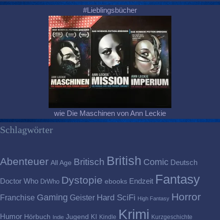
#Lieblingsbücher
wie Die Maschinen von Ann Leckie
Schlagwörter
British
Abenteuer
Britisch
Comic
Deutsch
All Age
Fantasy
Dystopie
Doctor Who
Endzeit
DrWho
ebooks
Horror
Gaming
Franchise
Geister
Hard SciFi
High Fantasy
Krimi
Humor
Hörbuch
Jugend
KI
Kindle
Kurzgeschichte
Indie