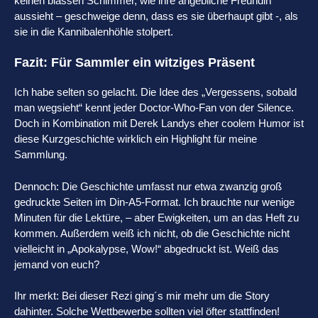
keinen blassen Schimmer, wie ihre angebliche Freundin
aussieht – geschweige denn, dass es sie überhaupt gibt -, als
sie in die Kannibalenhöhle stolpert.
Fazit: Für Sammler ein witziges Präsent
Ich habe selten so gelacht. Die Idee des „Vergessens, sobald
man wegsieht“ kennt jeder Doctor-Who-Fan von der Silence.
Doch in Kombination mit Derek Landys eher coolem Humor ist
diese Kurzgeschichte wirklich ein Highlight für meine
Sammlung.
Dennoch: Die Geschichte umfasst nur etwa zwanzig groß
gedruckte Seiten im Din-A5-Format. Ich brauchte nur wenige
Minuten für die Lektüre, – aber Ewigkeiten, um an das Heft zu
kommen. Außerdem weiß ich nicht, ob die Geschichte nicht
vielleicht in „Apokalypse, Wow!“ abgedruckt ist. Weiß das
jemand von euch?
Ihr merkt: Bei dieser Rezi ging´s mir mehr um die Story
dahinter. Solche Wettbewerbe sollten viel öfter stattfinden!