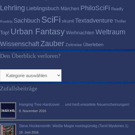
Lehrling
PhiloSciFi
Lieblingsbuch
Märchen
Readfy
SciFi
Sachbuch
Textadventure
skurril
Thriller
Roadtrip
Urban Fantasy
Weltraum
Top!
Weihnachten
Zauber
Wissenschaft
Überleben
Zeitreise
Den Überblick verloren?
Den
Überblick
verloren?
Zufallsbeiträge
Hanging Tree Hardcover … und heiß erwartete Neuerscheinungen!
8. November 2016
Steve Hockensmith: Weiße Magie mordsgünstig (Tarot Mysteries 1)
18. Juni 2016