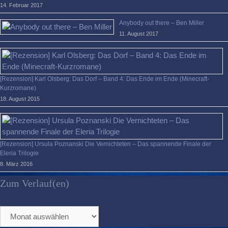
14. Februar 2017
Anybody out there – Ben Miller
11. August 2017
[Rezension] Karl Olsberg: Das Dorf – Band 4: Das Ende im Ende (Minecraft-
Kurzromane)
18. August 2015
[Rezension] Ursula Poznanski Die Vernichteten – Das spannende Finale der
Eleria Trilogie
8. März 2016
Zum Verlauf(en)
Zum
Verlauf(en)