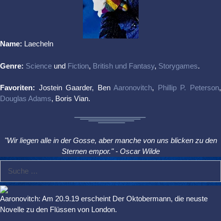
Name:
Laecheln
Genre:
Science
und
Fiction
,
British und Fantasy
,
Storygames
.
Favoriten:
Jostein Gaarder, Ben
Aaronovitch
,
Phillip P. Peterson
Douglas Adams
, Boris Vian.
"Wir liegen alle in der Gosse, aber manche von uns blicken zu den
Sternen empor." - Oscar Wilde
Suche
nach:
Aaronovitch: Am 20.9.19 erscheint Der Oktobermann, die neuste
Novelle zu den Flüssen von London.