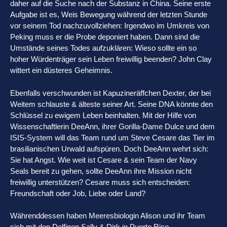
daher auf die Suche nach der Substanz in China. Seine erste
Aufgabe ist es, Weis Bewegung während der letzten Stunde
vor seinem Tod nachzuvollziehen: Irgendwo im Umkreis von
Peking muss er die Probe deponiert haben. Dann sind die
Umstände seines Todes aufzuklären: Wieso sollte ein so
hoher Würdenträger sein Leben freiwillig beenden? John Clay
wittert ein düsteres Geheimnis.
Ebenfalls verschwunden ist Kapuzineräffchen Dexter, der bei
Weitem schlauste & älteste seiner Art. Seine DNA könnte den
Schlüssel zu ewigem Leben beinhalten. Mit der Hilfe von
Wissenschaftlerin DeeAnn, ihrer Gorilla-Dame Dulce und dem
ISIS-System will das Team rund um Steve Cesare das Tier im
brasilianischen Urwald aufspüren. Doch DeeAnn wehrt sich:
Sie hat Angst. Wie weit ist Cesare & sein Team der Navy
Seals bereit zu gehen, sollte DeeAnn ihre Mission nicht
freiwillig unterstützen? Cesare muss sich entscheiden:
Freundschaft oder Job, Liebe oder Land?
Währenddessen haben Meeresbiologin Alison und ihr Team
sich mit den Delfinen Sally & Dirk in Puerto Rico