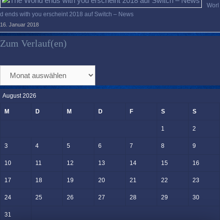
Worl
d ends with you erscheint 2018 auf Switch – News
16. Januar 2018
Zum Verlauf(en)
Zum
Verlauf(en)
August 2026
M
D
M
D
F
S
S
1
2
3
4
5
6
7
8
9
10
11
12
13
14
15
16
17
18
19
20
21
22
23
24
25
26
27
28
29
30
31