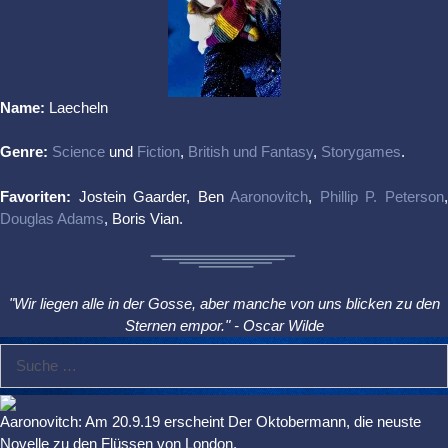
Name:
Laecheln
Genre:
Science
und
Fiction
,
British und Fantasy
,
Storygames
.
Favoriten:
Jostein Gaarder, Ben
Aaronovitch
,
Phillip P. Peterson
Douglas Adams
, Boris Vian.
"Wir liegen alle in der Gosse, aber manche von uns blicken zu den
Sternen empor." - Oscar Wilde
Suche
nach:
Aaronovitch: Am 20.9.19 erscheint Der Oktobermann, die neuste
Novelle zu den Flüssen von London.