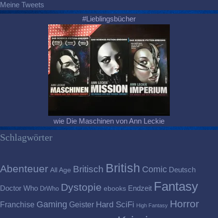
Meine Tweets
#Lieblingsbücher
wie Die Maschinen von Ann Leckie
Schlagwörter
British
Abenteuer
Britisch
Comic
Deutsch
All Age
Fantasy
Dystopie
Doctor Who
Endzeit
DrWho
ebooks
Horror
Gaming
Franchise
Geister
Hard SciFi
High Fantasy