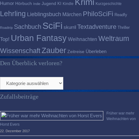
Krimi
Humor
Hörbuch
Jugend
KI
Kindle
Kurzgeschichte
Indie
Lehrling
PhiloSciFi
Lieblingsbuch
Märchen
Readfy
SciFi
Sachbuch
Textadventure
skurril
Thriller
Roadtrip
Urban Fantasy
Weltraum
Top!
Weihnachten
Zauber
Wissenschaft
Überleben
Zeitreise
Den Überblick verloren?
Den
Überblick
verloren?
Zufallsbeiträge
Früher war mehr
Weihnachten von
Horst Evers
22. Dezember 2017