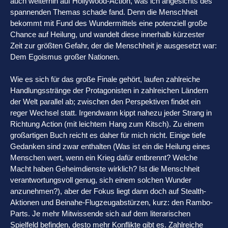
auch weiterhin auf Hollywood-Action, was ich angesichts des
spannenden Themas schade fand. Denn die Menschheit
bekommt mit Fund des Wundermittels eine potenziell große
Chance auf Heilung, und wandelt diese innerhalb kürzester
Zeit zur größten Gefahr, der die Menschheit je ausgesetzt war:
Dem Egoismus großer Nationen.
Wie es sich für das große Finale gehört, laufen zahlreiche
Handlungsstränge der Protagonisten in zahlreichen Ländern
der Welt parallel ab; zwischen den Perspektiven findet ein
reger Wechsel statt. Irgendwann kippt nahezu jeder Strang in
Richtung Action (mit leichtem Hang zum Kitsch). Zu einem
großartigen Buch reicht es daher für mich nicht. Einige tiefe
Gedanken sind zwar enthalten (Was ist ein die Heilung eines
Menschen wert, wenn ein Krieg dafür entbrennt? Welche
Macht haben Geheimdienste wirklich? Ist die Menschheit
verantwortungsvoll genug, sich einem solchen Wunder
anzunehmen?), aber der Fokus liegt dann doch auf Stealth-
Aktionen und Beinahe-Flugzeugabstürzen, kurz: den Rambo-
Parts. Je mehr Mitwissende sich auf dem literarischen
Spielfeld befinden, desto mehr Konflikte gibt es. Zahlreiche