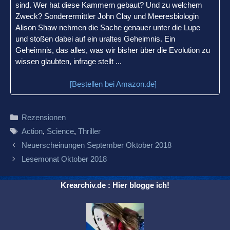
sind. Wer hat diese Kammern gebaut? Und zu welchem
Zweck? Sonderermittler John Clay und Meeresbiologin
Alison Shaw nehmen die Sache genauer unter die Lupe
und stoßen dabei auf ein uraltes Geheimnis. Ein
Geheimnis, das alles, was wir bisher über die Evolution zu
wissen glaubten, infrage stellt ...
[Bestellen bei Amazon.de]
Kategorien
Rezensionen
Schlagwörter
Action
,
Science
,
Thriller
Beitrags-
Neuerscheinungen September Oktober 2018
Navigation
Lesemonat Oktober 2018
Krearchiv.de : Hier blogge ich!