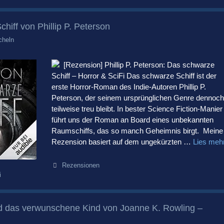
hiff von Phillip P. Peterson
cheln
[Rezension] Phillip P. Peterson: Das schwarze
Schiff – Horror & SciFi Das schwarze Schiff ist der
erste Horror-Roman des Indie-Autoren Phillip P.
Peterson, der seinem ursprünglichen Genre dennoch
teilweise treu bleibt. In bester Science Fiction-Manier
führt uns der Roman an Board eines unbekannten
Raumschiffs, das so manch Geheimnis birgt. Meine
Rezension basiert auf dem ungekürzten …
Lies me
Kategorien
Rezensionen
i
nd das verwunschene Kind von Joanne K. Rowling –