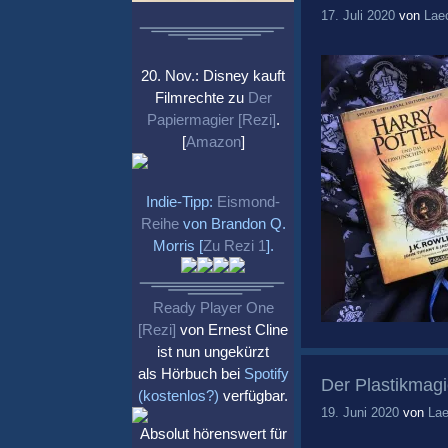
17. Juli 2020
von
Lae
20. Nov.: Disney kauft
Filmrechte zu
Der
Papiermagier [Rezi]
.
[
Amazon
]
Indie-Tipp:
Eismond-
Reihe
von Brandon Q.
Morris [
Zu Rezi 1
].
Ready Player One
[Rezi]
von Ernest Cline
ist nun ungekürzt
als Hörbuch bei
Spotify
Der Plastikmagi
(kostenlos?)
verfügbar.
19. Juni 2020
von
Lae
Absolut hörenswert für