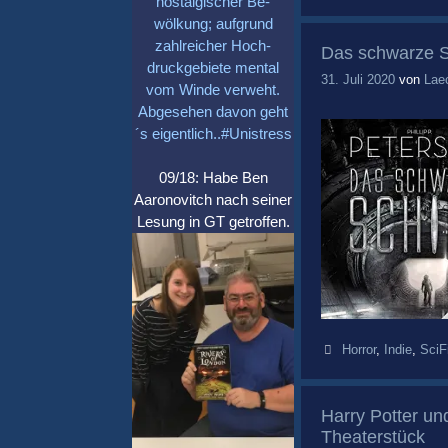
nostalgischer Be-
wölkung; aufgrund
zahlreicher Hoch-
Das schwarze Sc
druckgebiete mental
31. Juli 2020
von
Lae
vom Winde verweht.
Abgesehen davon geht
´s eigentlich..#Unistress
09/18: Habe Ben
Aaronovitch nach seiner
Lesung in GT getroffen.
Schlagwörter
Horror
,
Indie
,
SciF
Harry Potter u
Theaterstück