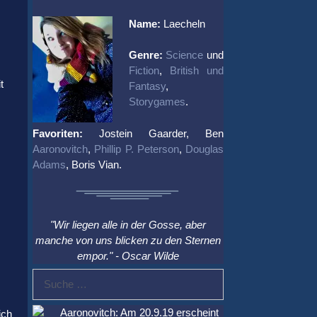
Name:
Laecheln
Genre:
Science
und
Fiction
,
British und
t
Fantasy
,
Storygames
.
Favoriten:
Jostein Gaarder, Ben
Aaronovitch
,
Phillip P. Peterson
,
Douglas
Adams
, Boris Vian.
"Wir liegen alle in der Gosse, aber
manche von uns blicken zu den Sternen
empor." - Oscar Wilde
Suche
nach:
Aaronovitch: Am 20.9.19 erscheint
ich