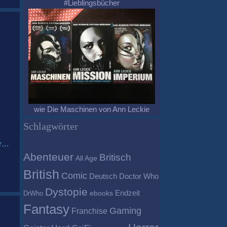
#Lieblingsbücher
wie Die Maschinen von Ann Leckie
Schlagwörter
hr…
Abenteuer
Britisch
All Age
British
Comic
Deutsch
Doctor Who
Dystopie
Endzeit
DrWho
ebooks
Fantasy
Gaming
Franchise