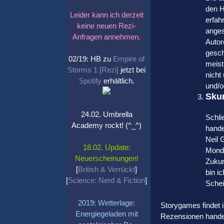
den H
Leider kann ich derzeit
erfah
keine neuen Rezi-
anges
Anfragen annehmen.
Autor
gesch
02/19: HB zu
Empire of
meist
Storms 1 [Rezi]
jetzt bei
nicht
Spotify
erhältlich.
und/o
Skur
24.02. Umbrella
Schli
Academy rockt! (^_^)
hande
Neil 
18.02. Update:
Mondm
Neuerscheinungen!
Zukun
[
British & Verrückt
]
bin i
[
Science: Nerd & Fiction
]
Schei
2019: Wetterlage:
Storygames findet 
Energiegeladen mit
Rezensionen handel