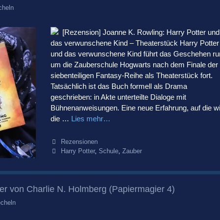
cheln
[Rezension] Joanne K. Rowling: Harry Potter und
das verwunschene Kind – Theaterstück Harry Potter
und das verwunschene Kind führt das Geschehen ru
um die Zauberschule Hogwarts nach dem Finale der
siebenteiligen Fantasy-Reihe als Theaterstück fort.
Tatsächlich ist das Buch formell als Drama
geschrieben: in Akte unterteilte Dialoge mit
Bühnenanweisungen. Eine neue Erfahrung, auf die wi
die …
Lies mehr…
Kategorien
Rezensionen
Schlagwörter
Harry Potter
,
Schule
,
Zauber
er von Charlie N. Holmberg (Papiermagier 4)
cheln