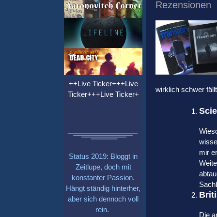
Rezensionen
++Live Ticker+++Live
wirklich schwer fällt
Ticker+++Live Ticker+
Scie
Wieso
wisse
mir e
Status 2019: Bloggt in
Weite
Zeitlupe, doch mit
abtau
konstanter Passion.
Sachb
Hängt ständig hinterher,
Brit
aber sich dennoch voll
rein.
Die a