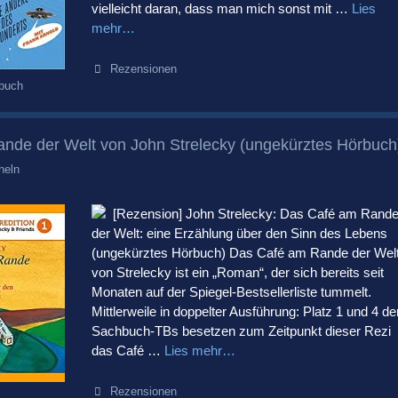
vielleicht daran, dass man mich sonst mit …
Lies
mehr…
Kategorien
Rezensionen
buch
nde der Welt von John Strelecky (ungekürztes Hörbuch
heln
[Rezension] John Strelecky: Das Café am Rand
der Welt: eine Erzählung über den Sinn des Lebens
(ungekürztes Hörbuch) Das Café am Rande der Wel
von Strelecky ist ein „Roman“, der sich bereits seit
Monaten auf der Spiegel-Bestsellerliste tummelt.
Mittlerweile in doppelter Ausführung: Platz 1 und 4 de
Sachbuch-TBs besetzen zum Zeitpunkt dieser Rezi
das Café …
Lies mehr…
Kategorien
Rezensionen