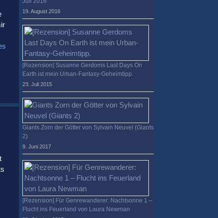
Juli 2016
19. August 2016
e
ir
es
[Rezension] Susanne Gerdoms Last Days On
Earth ist mein Urban-Fantasy-Geheimtipp.
23. Juli 2015
Giants Zorn der Götter von Sylvain Neuvel (Giants
2)
9. Juni 2017
t
ts
[Rezension] Für Genrewanderer: Nachtsonne 1 –
Flucht ins Feuerland von Laura Newman