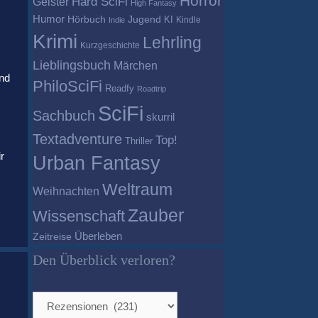
Horror
Geister
Hard SciFi
High Fantasy
Humor
Hörbuch
Jugend
KI
Kindle
Indie
Krimi
Lehrling
Kurzgeschichte
Lieblingsbuch
Märchen
nd
PhiloSciFi
Readfy
Roadtrip
SciFi
Sachbuch
skurril
Textadventure
Top!
Thriller
r
Urban Fantasy
Weltraum
Weihnachten
Zauber
Wissenschaft
Überleben
Zeitreise
Den Überblick verloren?
Den
Überblick