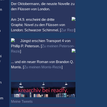
Der Oktobermann, die neuste Novelle zu
den Flüssen von London.
en
Am 24.9. erscheint die dritte
Graphic Novel zu den Flüssen von
London: Schwarzer Schimmel. [
Zur Rezi
]
h
Jüngst erschien
Transport 4
von
Phillip P. Peterson. [
Zu meinen Peterson-
Rezis
]
i
r
... und ein neuer Roman von Brandon Q.
Morris. [
Zu meinen Morris-Rezis
]
n
 um
Meine Tweets