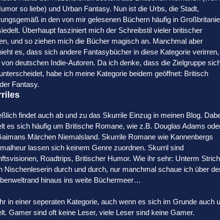
umor so liebe) und Urban Fantasy. Nun ist die Urbs, die Stadt,
rungsgemäß in den von mir gelesenen Büchern häufig in Großbritani
iedelt. Überhaupt fasziniert mich der Schreibstil vieler britischer
en, und so ziehen mich die Bücher magisch an. Manchmal aber
ieht es, dass sich andere Fantasybücher in diese Kategorie verirren,
 von deutschen Indie-Autoren. Da ich denke, dass die Zielgruppe sic
 unterscheidet, habe ich meine Kategorie beidem geöffnet: Britisch
der Fantasy.
riles
eßlich findet auch ab und zu das Skurrile Einzug in meinen Blog. Dabe
lt es sich häufig um Britische Romane, wie z.B. Douglas Adams ode
Gaimans Märchen Niemalsland. Skurrile Romane wie Kannenbergs
alheur lassen sich keinem Genre zuordnen. Skurril sind
ftsvisionen, Roadtrips, Britischer Humor. Wie ihr sehr: Unterm Strich
ch Nischenleserin durch und durch, nur manchmal schaue ich über de
benweltrand hinaus ins weite Büchermeer…
ihr in einer seperaten Kategorie, auch wenn es sich im Grunde auch
t. Gamer sind oft keine Leser, viele Leser sind keine Gamer.