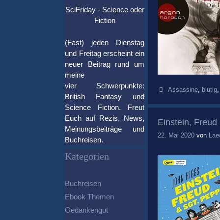
SciFriday - Science oder
Fiction
(Fast) jeden Dienstag
und Freitag erscheint ein
neuer Beitrag rund um
meine
vier Schwerpunkte:
Schlagwörter
Assassine
,
blutig
British Fantasy und
Science Fiction. Freut
Euch auf Rezis, News,
Einstein, Freu
Meinungsbeiträge und
22. Mai 2020
von
Lae
Buchreisen.
Kategorien
Buchreisen
Ebook Themen
Gedankengut