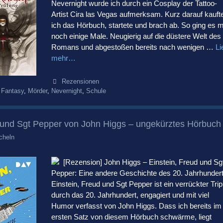
Nevernight wurde ich durch ein Cosplay der Tattoo-
Artist Cira las Vegas aufmerksam. Kurz darauf kauft
ich das Hörbuch, startete und brach ab. So ging es m
noch einige Male. Neugierig auf die düstere Welt des
Romans und abgestoßen bereits nach wenigen …
Li
mehr…
Kategorien
Rezensionen
,
Fantasy
,
Mörder
,
Nevernight
,
Schule
d und Sgt Pepper von John Higgs – ungekürztes Hörbuch
cheln
[Rezension] John Higgs – Einstein, Freud und Sg
Pepper: Eine andere Geschichte des 20. Jahrhunder
Einstein, Freud und Sgt Pepper ist ein verrückter Trip
durch das 20. Jahrhundert, engagiert und mit viel
Humor verfasst von John Higgs. Dass ich bereits im
ersten Satz von diesem Hörbuch schwärme, liegt