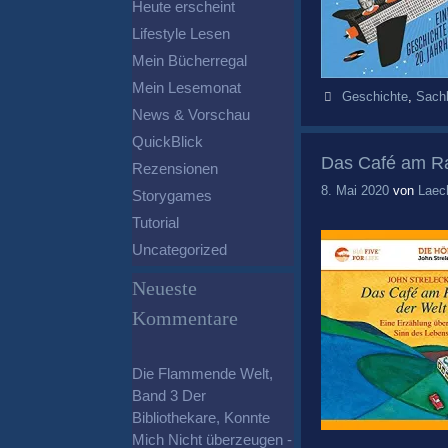
Heute erscheint
Lifestyle Lesen
Mein Bücherregal
Mein Lesemonat
Schlagwörter
Geschichte
,
Sach
News & Vorschau
QuickBlick
Das Café am Ra
Rezensionen
8. Mai 2020
von
Laec
Storygames
Tutorial
Uncategorized
Neueste
Kommentare
Die Flammende Welt,
Band 3 Der
Bibliothekare, Konnte
Mich Nicht überzeugen -