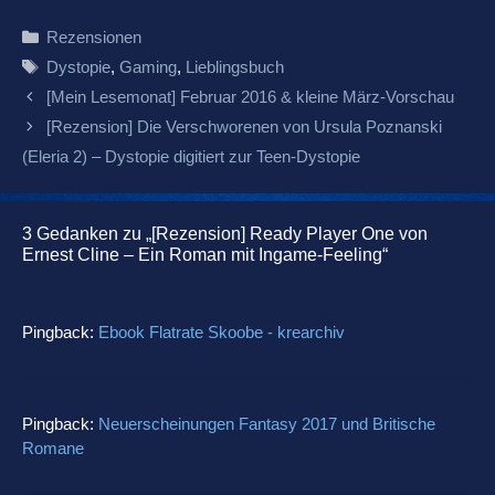
Kategorien
Rezensionen
Schlagwörter
Dystopie
,
Gaming
,
Lieblingsbuch
Beitrags-
[Mein Lesemonat] Februar 2016 & kleine März-Vorschau
Navigation
[Rezension] Die Verschworenen von Ursula Poznanski
(Eleria 2) – Dystopie digitiert zur Teen-Dystopie
3 Gedanken zu „[Rezension] Ready Player One von
Ernest Cline – Ein Roman mit Ingame-Feeling“
Pingback:
Ebook Flatrate Skoobe - krearchiv
Pingback:
Neuerscheinungen Fantasy 2017 und Britische
Romane