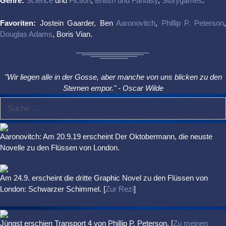
Genre:
Science
und
Fiction
,
British und Fantasy
,
Storygames
.
Favoriten:
Jostein Gaarder, Ben
Aaronovitch
,
Phillip P. Peterson
Douglas Adams
, Boris Vian.
"Wir liegen alle in der Gosse, aber manche von uns blicken zu den
Sternen empor." - Oscar Wilde
Suche
nach:
Aaronovitch: Am 20.9.19 erscheint Der Oktobermann, die neuste
Novelle zu den Flüssen von London.
Am 24.9. erscheint die dritte Graphic Novel zu den Flüssen von
London: Schwarzer Schimmel. [
Zur Rezi
]
Jüngst erschien
Transport 4
von Phillip P. Peterson. [
Zu meinen