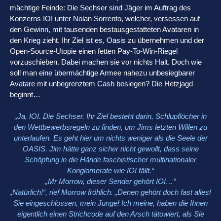
mächtige Feinde: Die Sechser sind Jäger im Auftrag des
Konzerns IOI unter Nolan Sorrento, welcher, versessen auf
den Gewinn, mit tausenden bestausgestatteten Avataren in
den Krieg zieht. Ihr Ziel ist es, Oasis zu übernehmen und der
Open-Source-Utopie einen fetten Pay-To-Win-Riegel
vorzuschieben. Dabei machen sie vor nichts Halt. Doch wie
soll man eine übermächtige Armee nahezu unbesiegbarer
Avatare mit unbegrenztem Cash besiegen? Die Hetzjagd
beginnt…
„Ja, IOI. Die Sechser. Ihr Ziel besteht darin, Schlupflöcher in
den Wettbewerbsregeln zu finden, um Jims letzten Willen zu
unterlaufen. Es geht hier um nichts weniger als die Seele der
OASIS. Jim hätte ganz sicher nicht gewollt, dass seine
Schöpfung in die Hände faschistischer multinationaler
Konglomerate wie IOI fällt.“
„Mr Morrow, dieser Sender gehört IOI…“
„Natürlich!“, rief Morrow fröhlich. „Denen gehört doch fast alles!
Sie eingeschlossen, mein Junge! Ich meine, haben die Ihnen
eigentlich einen Strichcode auf den Arsch tätowiert, als Sie