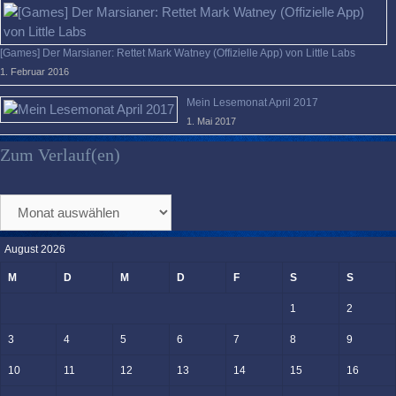
[Games] Der Marsianer: Rettet Mark Watney (Offizielle App) von Little Labs
1. Februar 2016
Mein Lesemonat April 2017
1. Mai 2017
Zum Verlauf(en)
Zum
Verlauf(en)
August 2026
M
D
M
D
F
S
S
1
2
3
4
5
6
7
8
9
10
11
12
13
14
15
16