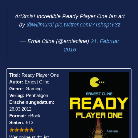
Art3mis! Incredible Ready Player One fan art
by
@willmurai
pic.twitter.com/7TshsptY3z
— Ernie Cline (@erniecline)
21. Februar
2016
Titel:
Ready Player One
Autor:
Ernest Cline
Genre:
Gaming
Verlag:
Penhaligon
Erscheinungsdatum:
26.03.2012
Format:
eBook
Seiten:
513
Wer online stirbt, ist