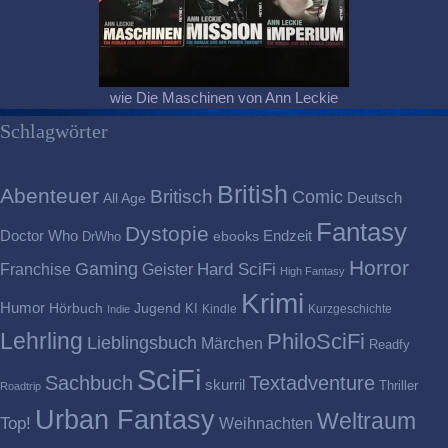
wie Die Maschinen von Ann Leckie
Schlagwörter
British
Abenteuer
Britisch
Comic
Deutsch
All Age
Fantasy
Dystopie
Doctor Who
Endzeit
DrWho
ebooks
Horror
Gaming
Franchise
Geister
Hard SciFi
High Fantasy
Krimi
Humor
Hörbuch
Jugend
KI
Kindle
Kurzgeschichte
Indie
Lehrling
PhiloSciFi
Lieblingsbuch
Märchen
Readfy
SciFi
Sachbuch
Textadventure
skurril
Thriller
Roadtrip
Urban Fantasy
Weltraum
Top!
Weihnachten