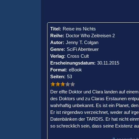
Titel:
Reise ins Nichts
Reihe:
Doctor Who Zeitreisen 2
Autor:
Jenny T. Colgan
Genre:
SciFi Abenteuer
Verlag:
Cross Cult
Erscheinungsdatum:
30.11.2015
Format:
eBook
Seiten:
53
Der elfte Doktor und Clara landen auf eine
des Doktors und zu Claras Erstaunen entpupp
wahrhaftig unbekannt. Es ist ein Planet, de
Er ist nirgendwo verzeichnet, weder auf irg
Datenbänken der TARDIS. Er hat nicht ein
so schrecklich sein, dass seine Existenz a