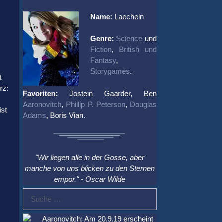
Name:
Laecheln
Genre:
Science
und
Fiction
,
British und
Fantasy
,
Storygames
.
t
rz:
Favoriten:
Jostein Gaarder, Ben
Aaronovitch
,
Phillip P. Peterson
,
Douglas
ist
Adams
, Boris Vian.
"Wir liegen alle in der Gosse, aber
manche von uns blicken zu den Sternen
empor." - Oscar Wilde
Suche
nach:
Aaronovitch: Am 20.9.19 erscheint