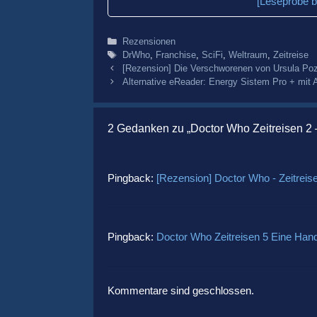
[Leseprobe b
Kategorien
Rezensionen
Schlagwörter
DrWho
,
Franchise
,
SciFi
,
Weltraum
,
Zeitreise
Beitrags-
[Rezension] Die Verschworenen von Ursula Pozna
Navigation
Alternative eReader: Energy Sistem Pro + mit 
2 Gedanken zu „Doctor Who Zeitreisen 2 –
Pingback:
[Rezension] Doctor Who - Zeitreis
Pingback:
Doctor Who Zeitreisen 5 Eine Hand
Kommentare sind geschlossen.