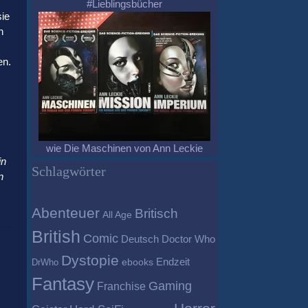
#Lieblingsbücher
sie
n
en.
wie Die Maschinen von Ann Leckie
in
Schlagwörter
n
Abenteuer
Britisch
All Age
British
Comic
Deutsch
Doctor Who
Dystopie
Endzeit
DrWho
ebooks
Fantasy
Gaming
Franchise