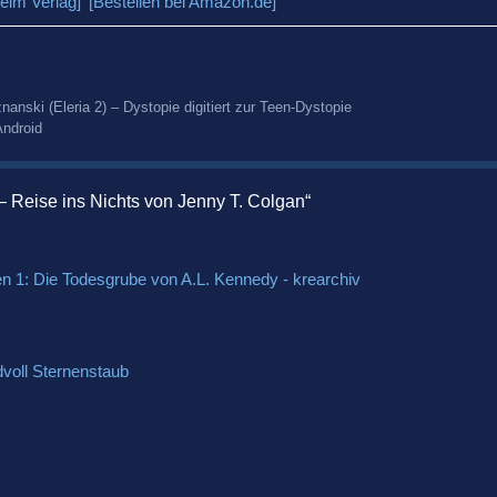
eim Verlag]
[Bestellen bei Amazon.de]
nski (Eleria 2) – Dystopie digitiert zur Teen-Dystopie
Android
 Reise ins Nichts von Jenny T. Colgan“
en 1: Die Todesgrube von A.L. Kennedy - krearchiv
voll Sternenstaub