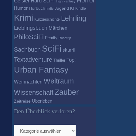
Horror
Geister
Hard SciFi
High Fantasy
Humor
Hörbuch
Jugend
KI
Kindle
Indie
Krimi
Lehrling
Kurzgeschichte
Lieblingsbuch
Märchen
PhiloSciFi
Readfy
Roadtrip
SciFi
Sachbuch
skurril
Textadventure
Top!
Thriller
Urban Fantasy
Weltraum
Weihnachten
Zauber
Wissenschaft
Überleben
Zeitreise
Den Überblick verloren?
Den
Überblick