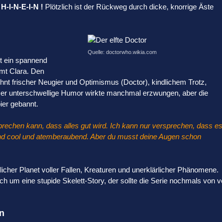
H-I-N-E-I-N !
Plötzlich ist der Rückweg durch dicke, knorrige Äste
Quelle: doctorwho.wikia.com
st ein spannend
amt Clara. Den
nt frischer Neugier und Optimismus (Doctor), kindlichem Trotz,
 Der unterschwellige Humor wirkte manchmal erzwungen, aber die
pier gebannt.
rsprechen kann, dass alles gut wird. Ich kann nur versprechen, dass e
 und cool und atemberaubend. Aber du musst deine Augen schon
licher Planet voller Fallen, Kreaturen und unerklärlicher Phänomene.
h um eine stupide Skelett-Story, der sollte die Serie nochmals von v
en