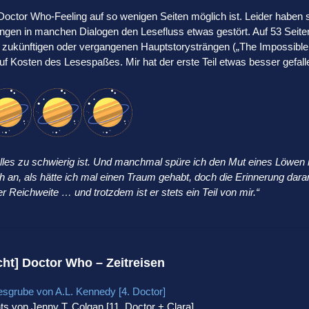
 Doctor Who-Feeling auf so wenigen Seiten möglich ist. Leider haben 
ungen in manchen Dialogen den Lesefluss etwas gestört. Auf 53 Seite
zu zukünftigen oder vergangenen Hauptstorysträngen („The Impossible
uf Kosten des Lesespaßes. Mir hat der erste Teil etwas besser gefall
lles zu schwierig ist. Und manchmal spüre ich den Mut eines Löwen 
ch an, als hätte ich mal einen Traum gehabt, doch die Erinnerung dara
r Reichweite … und trotzdem ist er stets ein Teil von mir.“
cht] Doctor Who – Zeitreisen
esgrube von A.L. Kennedy [4. Doctor]
hts von Jenny T. Colgan [11. Doctor + Clara]