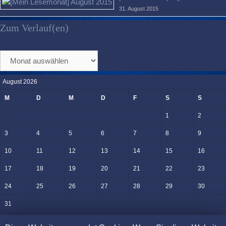
31. August 2015
Zum Verlauf(en)
Zum
Verlauf(en)
August 2026
M
D
M
D
F
S
S
1
2
3
4
5
6
7
8
9
10
11
12
13
14
15
16
17
18
19
20
21
22
23
24
25
26
27
28
29
30
31
« Juni