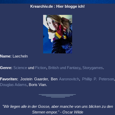
Krearchiv.de : Hier blogge ich!
Name:
Laecheln
Genre:
Science
und
Fiction
,
British und Fantasy
,
Storygames
.
Favoriten:
Jostein Gaarder, Ben
Aaronovitch
,
Phillip P. Peterson
Douglas Adams
, Boris Vian.
"Wir liegen alle in der Gosse, aber manche von uns blicken zu den
Sternen empor." - Oscar Wilde