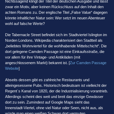
Nichtssagend klingt der Titel der deutschen Ausgabe und lässt
zwar ein Motiv, aber keinen Rückschluss auf den Inhalt den
achten Romans zu. Der englische Titel „False Value“ dagegen
könnte inhaltlicher Natur sein: Wer setzt im neuen Abenteuer
wohl auf falsche Werte?
Die Tabernacle Street befindet sich im Stadtviertel Islington im
Norden Londons. Wikipedia charakterisiert den Stadtteil als
„beliebtes Wohnviertel für die wohlhabende Mittelschicht“. Die
dort gelegene Camden Passage ist eine Einkaufsstraße, die
vor allem für ihre Vintage- und Antikläden (mit
angeschlossenem Markt) bekannt ist. [
Zur Camden Passage
Website
]
Abseits dessen gibt es zahlreiche Restaurants und
alteingesessene Pubs. Historisch bedeutsam ist vielleicht der
Regent´s Kanal von 1820, der die Industrialisierung vorantrieb.
Allerdings scheint dies weit und breit das einzige Gewässer
dort zu sein. Zumindest auf Google Maps sieht das
Innenstadt-Viertel, ohne viel Natur oder Seen, nicht aus, als
würde man einen weißen Schwan dort vermuten.