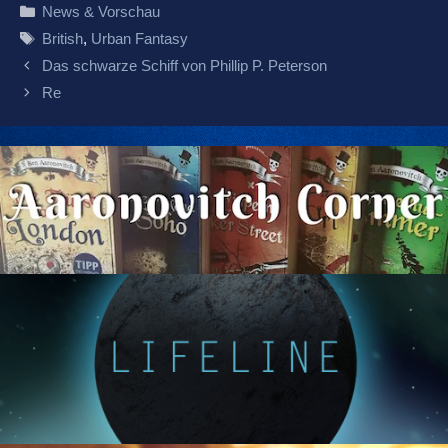
Kategorien
News & Vorschau
Schlagwörter
British
,
Urban Fantasy
Beitrags-
Das schwarze Schiff von Phillip P. Peterson
Navigation
Re