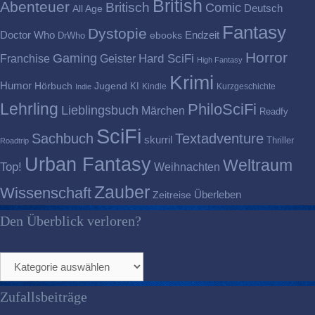
British
Abenteuer
Britisch
Comic
Deutsch
All Age
Fantasy
Dystopie
Doctor Who
Endzeit
DrWho
ebooks
Horror
Gaming
Franchise
Geister
Hard SciFi
High Fantasy
Krimi
Humor
Hörbuch
Jugend
KI
Kindle
Kurzgeschichte
Indie
Lehrling
PhiloSciFi
Lieblingsbuch
Märchen
Readfy
SciFi
Sachbuch
Textadventure
skurril
Thriller
Roadtrip
Urban Fantasy
Weltraum
Top!
Weihnachten
Zauber
Wissenschaft
Überleben
Zeitreise
Den Überblick verloren?
Den
Überblick
verloren?
Zufallsbeiträge