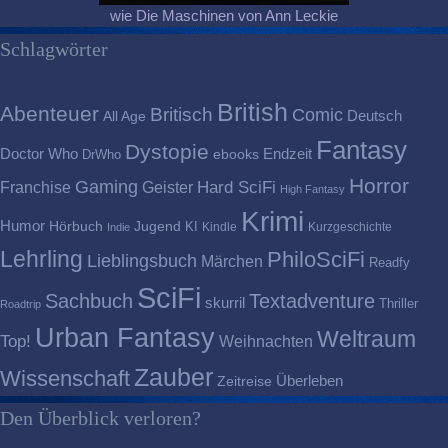
wie Die Maschinen von Ann Leckie
Schlagwörter
British
Abenteuer
Britisch
Comic
Deutsch
All Age
Fantasy
Dystopie
Doctor Who
Endzeit
DrWho
ebooks
Horror
Gaming
Franchise
Geister
Hard SciFi
High Fantasy
Krimi
Humor
Hörbuch
Jugend
KI
Kindle
Kurzgeschichte
Indie
Lehrling
PhiloSciFi
Lieblingsbuch
Märchen
Readfy
SciFi
Sachbuch
Textadventure
skurril
Thriller
Roadtrip
Urban Fantasy
Weltraum
Top!
Weihnachten
Zauber
Wissenschaft
Überleben
Zeitreise
Den Überblick verloren?