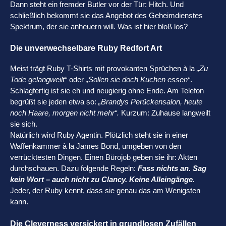
Dann steht ein fremder Butler vor der Tür: Hitch. Und
schließlich bekommt sie das Angebot des Geheimdienstes
Spektrum, der sie anheuern will. Was ist hier bloß los?
Die unverwechselbare Ruby Redfort Art
Meist trägt Ruby T-Shirts mit provokanten Sprüchen à la
„Zu
Tode gelangweilt“
oder
„Sollen sie doch Kuchen essen“
.
Schlagfertig ist sie eh und neugierig ohne Ende. Am Telefon
begrüßt sie jeden etwa so:
„Brandys Perückensalon, heute
noch Haare, morgen nicht mehr“.
Kurzum: Zuhause langweilt
sie sich.
Natürlich wird Ruby Agentin. Plötzlich steht sie in einer
Waffenkammer à la James Bond, umgeben von den
verrücktesten Dingen. Einen Bürojob geben sie ihr: Akten
durchschauen. Dazu folgende Regeln:
Fass nichts an. Sag
kein Wort – auch nicht zu Clancy. Keine Alleingänge.
Jeder, der Ruby kennt, dass sie genau das am Wenigsten
kann.
Die Cleverness versickert in grundlosen Zufällen