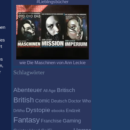
#Lieblingsbücher
hen
des
rt
es
wie Die Maschinen von Ann Leckie
n,
Schlagwörter
r
Abenteuer
Britisch
All Age
British
Comic
Deutsch
Doctor Who
Dystopie
Endzeit
DrWho
ebooks
Fantasy
Gaming
Franchise