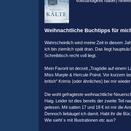
Vollständigkeit halber) hinw
Weihnachtliche Buchtipps für mi
Wahrscheinlich wird meine Zeit in diesem Jah
ich bin ziemlich spät dran. Das liegt hauptsäc
Schreibtisch recht voll liegt.
Mein Favorit ist derzeit „Tragödie auf einem 
Miss Marple & Hercule Poirot. Vor kurzem la
british“ Krimis (oder ähnliches) bei mir wied
Die wohl gefragteste weihnachtliche Neuersc
Haig. Leider ist dies bereits der zweite Teil
gelesen. Mit satten 17 und 18 € ist mir die Ans
Dennoch liebäugel ich damit. Habt ihr die B
Wie sieht´s mit Illustrationen etc aus?