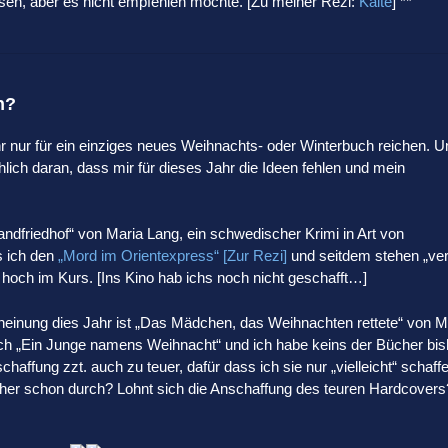
eisen, aber es nicht empfehlen möchte. [Zu meiner Rezi:
Kälte
] **
ch?
r nur für ein einziges neues Weihnachts- oder Winterbuch reichen. U
hlich daran, dass mir für dieses Jahr die Ideen fehlen und mein
Landfriedhof“ von Maria Lang, ein schwedischer Krimi in Art von
s ich den
„Mord im Orientexpress“ [Zur Rezi]
und seitdem stehen „ve
er hoch im Kurs. [Ins Kino hab ichs noch nicht geschafft…]
heinung dies Jahr ist „Das Mädchen, das Weihnachten rettete“ von M
 nach „Ein Junge namens Weihnacht“ und ich habe keins der Bücher bis
chaffung zzt. auch zu teuer, dafür dass ich sie nur „vielleicht“ schaffe
ücher schon durch? Lohnt sich die Anschaffung des teuren Hardcovers