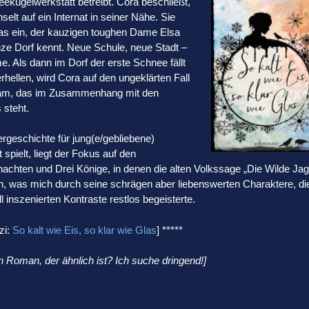
ekugelwerkstatt betreibt. Cora beschließt,
lt auf ein Internat in seiner Nähe. Sie
Opas ein, der kauzigen toughen Dame Elsa
nze Dorf kennt. Neue Schule, neue Stadt –
 Als dann im Dorf der erste Schnee fällt
hellen, wird Cora auf den ungeklärten Fall
am, das im Zusammenhang mit den
 steht.
tergeschichte für jung(e/gebliebene)
pielt, liegt der Fokus auf den
hten und Drei Könige, in denen die alten Volkssage „Die Wilde Jag
ch, was mich durch seine schrägen aber liebenswerten Charaktere, di
ll inszenierten Kontraste restlos begeisterte.
zi:
So kalt wie Eis, so klar wie Glas
] *****
 Roman, der ähnlich ist? Ich suche dringend!]