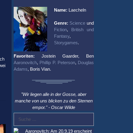
Name:
Laecheln
Genre:
Science
und
Fiction
,
British und
Fantasy
,
Storygames
.
Favoriten:
Jostein Gaarder, Ben
ich
Aaronovitch
,
Phillip P. Peterson
,
Douglas
wei
Adams
, Boris Vian.
"Wir liegen alle in der Gosse, aber
manche von uns blicken zu den Sternen
empor." - Oscar Wilde
Suche
nach:
Aaronovitch: Am 20.9.19 erscheint