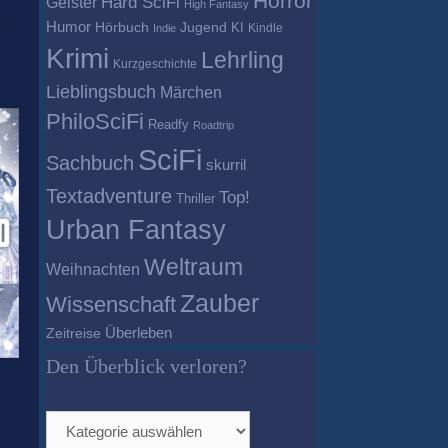
Horror
Geister
Hard SciFi
High Fantasy
Humor
Hörbuch
Jugend
KI
Kindle
Indie
Krimi
Lehrling
Kurzgeschichte
Lieblingsbuch
Märchen
PhiloSciFi
Readfy
Roadtrip
SciFi
Sachbuch
skurril
Textadventure
Top!
Thriller
Urban Fantasy
Weltraum
Weihnachten
Zauber
Wissenschaft
Überleben
Zeitreise
Den Überblick verloren?
Den
Überblick