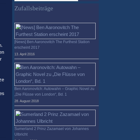
verloren?
Zufallsbeiträge
[News] Ben Aaronovitch The Furthest Station
n.
erscheint 2017
en
13. April 2016
r
ze
Ben Aaronovitch: Autowahn – Graphic Novel zu
ges
„Die Flüsse von London“, Bd. 1
28. August 2018
Sumerland 2 Prinz Zazamael von Johannes
Ulbricht