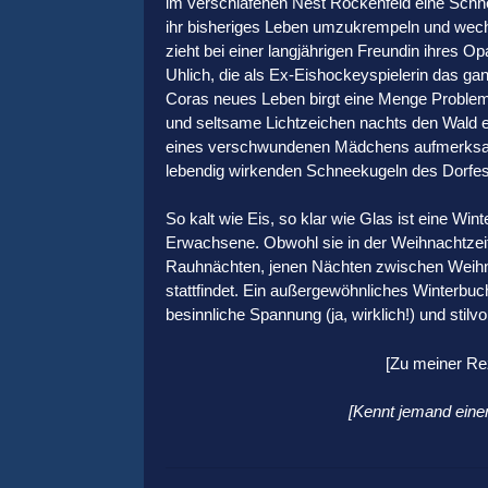
im verschlafenen Nest Rockenfeld eine Schne
ihr bisheriges Leben umzukrempeln und wechse
zieht bei einer langjährigen Freundin ihres 
Uhlich, die als Ex-Eishockeyspielerin das ga
Coras neues Leben birgt eine Menge Probleme.
und seltsame Lichtzeichen nachts den Wald er
eines verschwundenen Mädchens aufmerks
lebendig wirkenden Schneekugeln des Dorfes
So kalt wie Eis, so klar wie Glas ist eine Win
Erwachsene. Obwohl sie in der Weihnachtzeit s
Rauhnächten, jenen Nächten zwischen Weihnac
stattfindet. Ein außergewöhnliches Winterbu
besinnliche Spannung (ja, wirklich!) und stilvo
[Zu meiner Re
[Kennt jemand einen