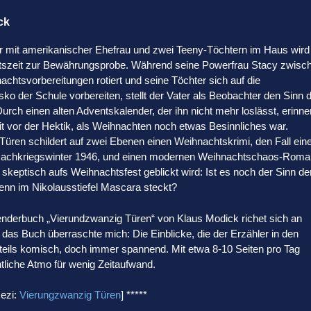
ck
er mit amerikanischer Ehefrau und zwei Teeny-Töchtern im Haus wird
tszeit zur Bewährungsprobe. Während seine Powerfrau Stacy zwisc
achtsvorbereitungen rotiert und seine Töchter sich auf die
ko der Schule vorbereiten, stellt der Vater als Beobachter den Sinn 
urch einen alten Adventskalender, der ihn nicht mehr loslässt, erinne
eit vor der Hektik, als Weihnachten noch etwas Besinnliches war.
üren schildert auf zwei Ebenen einen Weihnachtskrimi, den Fall ein
achkriegswinter 1946, und einen modernen Weihnachtschaos-Roma
 skeptisch aufs Weihnachtsfest geblickt wird: Ist es noch der Sinn de
enn im Nikolausstiefel Mascara steckt?
nderbuch „Vierundzwanzig Türen“ von Klaus Modick richet sich an
 das Buch überraschte mich: Die Einblicke, die der Erzähler in den
ig, teils komisch, doch immer spannend. Mit etwa 8-10 Seiten pro Tag
tliche Atmo für wenig Zeitaufwand.
Rezi:
Vierungzwanzig Türen
] *****