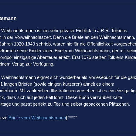
htsmann
 Weihnachtsmann ist ein sehr privater Einblick in J.R.R. Tolkiens
n in der Vorweihnachtszeit. Denn die Briefe an den Weihnachtsmann,
 Jahren 1920-1943 schrieb, waren nie für die Öffentlichkeit vorgesehe
ekamen seine Kinder einen Brief vom Weihnachtsmann, der mit sein
rdpol einzigartige Abenteuer erlebt. Erst 1976 stellten Tolkiens Kinde
einem Verlag zur Verfügung.
n Weihnachtsmann eignet sich wunderbar als Vorlesebuch für die gan
21 langen Briefen (sowie einigen kürzeren) ähnelt es einem
erbuch. Mit zahlreichen Illustrationen versehen ist es ein einzigarti
, dass sich auf jeden Fall lohnt. Diese Buch verzaubert kalte
ttage und passt perfekt zu Tee und selbst gebackenen Plätzchen.
ezi:
Briefe vom Weihnachtsmann
] *****