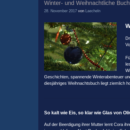
Winter- und Weihnachtliche Buch
28. November 2017
von
Laecheln
W
Dr
Vo
Fü
le
Wi
Geschichten, spannende Winterabenteuer und l
diesjähriges Weihnachtsbuch liegt ziemlich h
So kalt wie Eis, so klar wie Glas von Ol
Auf der Beerdigung ihrer Mutter lernt Cora i