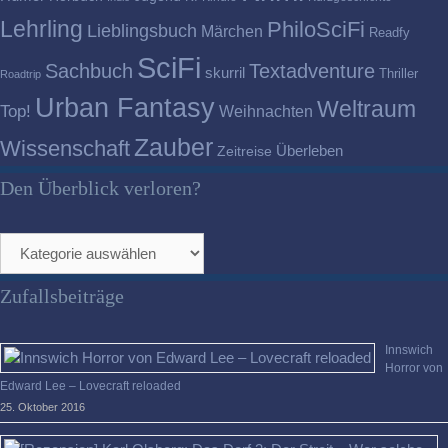
Lehrling
PhiloSciFi
Lieblingsbuch
Märchen
Readfy
SciFi
Sachbuch
Textadventure
skurril
Thriller
Roadtrip
Urban Fantasy
Weltraum
Top!
Weihnachten
Zauber
Wissenschaft
Überleben
Zeitreise
Den Überblick verloren?
Den
Überblick
verloren?
Zufallsbeiträge
Innswich
Horror von
Edward Lee – Lovecraft reloaded
25. Oktober 2016