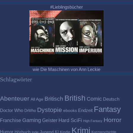
#Lieblingsbücher
wie Die Maschinen von Ann Leckie
Schlagwörter
British
Abenteuer
Britisch
Comic
Deutsch
All Age
Fantasy
Dystopie
Doctor Who
Endzeit
DrWho
ebooks
Horror
Gaming
Franchise
Geister
Hard SciFi
High Fantasy
Krimi
Humor
Hörbuch
Jugend
KI
Kindle
Kurzgeschichte
Indie