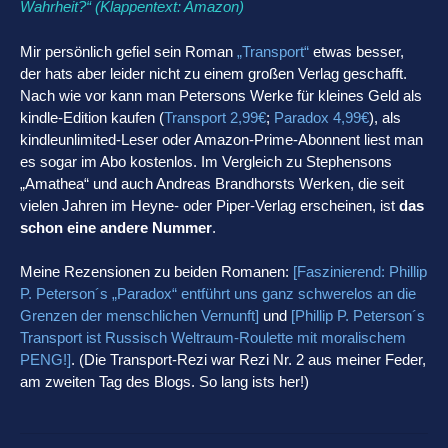
Wahrheit?“ (Klappentext: Amazon)
Mir persönlich gefiel sein Roman
„Transport“
etwas besser,
der hats aber leider nicht zu einem großen Verlag geschafft.
Nach wie vor kann man Petersons Werke für kleines Geld als
kindle-Edition kaufen (
Transport 2,99€
;
Paradox 4,99€
), als
kindleunlimited-Leser oder Amazon-Prime-Abonnent liest man
es sogar im Abo kostenlos. Im Vergleich zu Stephensons
„Amathea“ und auch Andreas Brandhorsts Werken, die seit
vielen Jahren im Heyne- oder Piper-Verlag erscheinen, ist
das
schon eine andere Nummer
.
Meine Rezensionen zu beiden Romanen:
[Faszinierend: Phillip
P. Peterson´s „Paradox“ entführt uns ganz schwerelos an die
Grenzen der menschlichen Vernunft]
und
[Phillip P. Peterson´s
Transport ist Russisch Weltraum-Roulette mit moralischem
PENG!]
. (Die Transport-Rezi war Rezi Nr. 2 aus meiner Feder,
am zweiten Tag des Blogs. So lang ists her!)