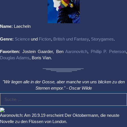
Name:
Laecheln
Genre:
Science
und
Fiction
,
British und Fantasy
,
Storygames
.
Favoriten:
Jostein Gaarder, Ben
Aaronovitch
,
Phillip P. Peterson
Douglas Adams
, Boris Vian.
"Wir liegen alle in der Gosse, aber manche von uns blicken zu den
Sternen empor." - Oscar Wilde
Suche
nach:
Aaronovitch: Am 20.9.19 erscheint Der Oktobermann, die neuste
Novelle zu den Flüssen von London.