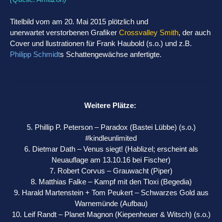
Titelbild vom am 20. Mai 2015 plötzlich und
unerwartet verstorbenen Grafiker
Crossvalley Smith
, der auch
Cover und llustrationen für Frank Haubold (s.o.) und z.B.
Philipp Schmidt
s Schattengewächse anfertigte.
Weitere Plätze:
5. Phillip P. Peterson – Paradox (Bastei Lübbe) (s.o.)
#kindleunlimited
6. Dietmar Dath – Venus siegt! (Hablizel; erscheint als
Neuauflage am 13.10.16 bei Fischer)
7. Robert Corvus – Grauwacht (Piper)
8. Matthias Falke – Kampf mit den Tloxi (Begedia)
9. Harald Martenstein + Tom Peukert – Schwarzes Gold aus
Warnemünde (Aufbau)
10. Leif Randt – Planet Magnon (Kiepenheuer & Witsch) (s.o.)