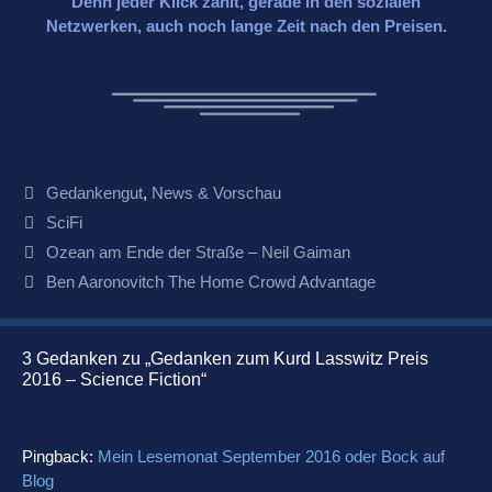
Denn jeder Klick zählt, gerade in den sozialen
Netzwerken, auch noch lange Zeit nach den Preisen.
Kategorien
Gedankengut
,
News & Vorschau
Schlagwörter
SciFi
Beitrags-
Ozean am Ende der Straße – Neil Gaiman
Navigation
Ben Aaronovitch The Home Crowd Advantage
3 Gedanken zu „Gedanken zum Kurd Lasswitz Preis
2016 – Science Fiction“
Pingback:
Mein Lesemonat September 2016 oder Bock auf
Blog