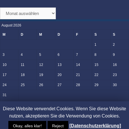
Zum
Verlauf(en)
August 2026
M
D
M
D
F
S
S
1
2
3
4
5
6
7
8
9
10
11
12
13
14
15
16
17
18
19
20
21
22
23
24
25
26
27
28
29
30
31
« Juni
Diese Website verwendet Cookies. Wenn Sie diese Website
nutzen, akzeptieren Sie die Verwendung von Cookies.
©blog.krearchiv.de 2026 •
Impressum
•
Datenschutz
[Datenschutzerklärung]
Okay, alles klar!
Reject