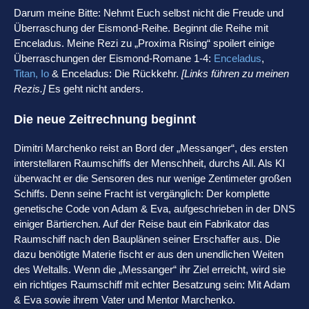
Darum meine Bitte: Nehmt Euch selbst nicht die Freude und
Überraschung der Eismond-Reihe. Beginnt die Reihe mit
Enceladus. Meine Rezi zu „Proxima Rising“ spoilert einige
Überraschungen der Eismond-Romane 1-4:
Enceladus
,
Titan,
Io
& Enceladus: Die Rückkehr.
[Links führen zu meinen
Rezis.]
Es geht nicht anders.
Die neue Zeitrechnung beginnt
Dimitri Marchenko reist an Bord der „Messanger“, des ersten
interstellaren Raumschiffs der Menschheit, durchs All. Als KI
überwacht er die Sensoren des nur wenige Zentimeter großen
Schiffs. Denn seine Fracht ist vergänglich: Der komplette
genetische Code von Adam & Eva, aufgeschrieben in der DNS
einiger Bärtierchen. Auf der Reise baut ein Fabrikator das
Raumschiff nach den Bauplänen seiner Erschaffer aus. Die
dazu benötigte Materie fischt er aus den unendlichen Weiten
des Weltalls. Wenn die „Messanger“ ihr Ziel erreicht, wird sie
ein richtiges Raumschiff mit echter Besatzung sein: Mit Adam
& Eva sowie ihrem Vater und Mentor Marchenko.