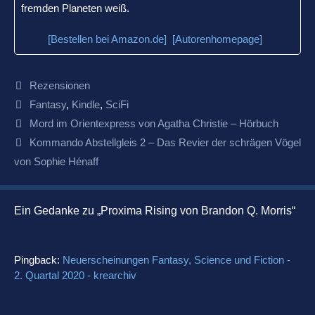
fremden Planeten weiß.
[Bestellen bei Amazon.de]
[Autorenhomepage]
Kategorien
Rezensionen
Schlagwörter
Fantasy
,
Kindle
,
SciFi
Beitrags-
Mord im Orientexpress von Agatha Christie – Hörbuch
Navigation
Kommando Abstellgleis 2 – Das Revier der schrägen Vögel
von Sophie Hénaff
Ein Gedanke zu „Proxima Rising von Brandon Q. Morris“
Pingback:
Neuerscheinungen Fantasy, Science und Fiction -
2. Quartal 2020 - krearchiv