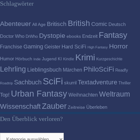
Schlagwörter
British
Abenteuer
Britisch
Comic
Deutsch
All Age
Fantasy
Dystopie
Doctor Who
Endzeit
DrWho
ebooks
Horror
Gaming
Franchise
Geister
Hard SciFi
High Fantasy
Krimi
Humor
Hörbuch
Jugend
KI
Kindle
Kurzgeschichte
Indie
Lehrling
PhiloSciFi
Lieblingsbuch
Märchen
Readfy
SciFi
Sachbuch
Textadventure
skurril
Thriller
Roadtrip
Urban Fantasy
Weltraum
Top!
Weihnachten
Zauber
Wissenschaft
Überleben
Zeitreise
Den Überblick verloren?
Den