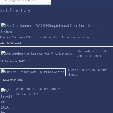
Überblick
verloren?
Zufallsbeiträge
Die Drei Sonnen – WDR Hörspiel nach Cixin Liu – Science Fiction
16. Februar 2018
Die Seelen von London
von A.K. Benedict
19. September 2017
Lifeline Flatline von 3 Minute
Games
4. November 2016
Weihnachten 2016 im Krearchiv
16. Dezember 2016