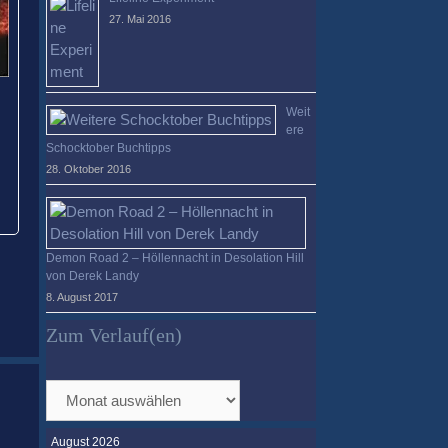
27. Mai 2016
Weit
ere
Schocktober Buchtipps
28. Oktober 2016
Demon Road 2 – Höllennacht in Desolation Hill
von Derek Landy
8. August 2017
Zum Verlauf(en)
Zum
Verlauf(en)
August 2026