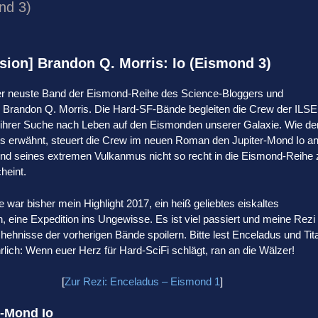
nd 3)
sion] Brandon Q. Morris: Io (Eismond 3)
der neuste Band der Eismond-Reihe des Science-Bloggers und
 Brandon Q. Morris. Die Hard-SF-Bände begleiten die Crew der ILSE
 ihrer Suche nach Leben auf den Eismonden unserer Galaxie. Wie de
eits erwähnt, steuert die Crew im neuen Roman den Jupiter-Mond Io an
und seines extremen Vulkanmus nicht so recht in die Eismond-Reihe 
heint.
ie war bisher mein Highlight 2017, ein heiß geliebtes eiskaltes
, eine Expedition ins Ungewisse. Es ist viel passiert und meine Rezi
hehnisse der vorherigen Bände spoilern. Bitte lest Enceladus und Tit
rlich: Wenn euer Herz für Hard-SciFi schlägt, ran an die Wälzer!
[
Zur Rezi: Enceladus – Eismond 1
]
n-Mond Io