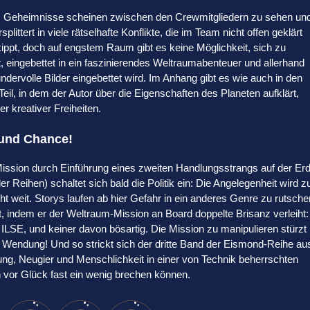
. Geheimnisse scheinen zwischen den Crewmitgliedern zu sehen un
plittert in viele rätselhafte Konflikte, die im Team nicht offen geklärt
ppt, doch auf engstem Raum gibt es keine Möglichkeit, sich zu
 eingebettet in ein faszinierendes Weltraumabenteuer und allerhand
ervolle Bilder eingebettet wird. Im Anhang gibt es wie auch in den
il, in dem der Autor über die Eigenschaften des Planeten aufklärt,
r kreativer Freiheiten.
r und Chance!
e Mission durch Einführung eines zweiten Handlungsstrangs auf der Erd
Reihen) schaltet sich bald die Politik ein: Die Angelegenheit wird z
cht weit. Storys laufen ab hier Gefahr in ein anderes Genre zu rutsche
, indem er der Weltraum-Mission an Board doppelte Brisanz verleiht:
 ILSE, und keiner davon bösartig. Die Mission zu manipulieren stürzt
e Wendung! Und so strickt sich der dritte Band der Eismond-Reihe au
ung, Neugier und Menschlichkeit in einer von Technik beherrschten
 vor Glück fast ein wenig brechen können.