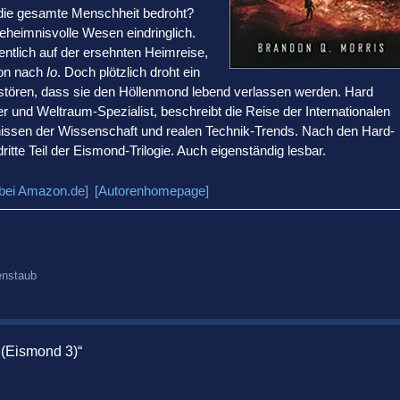
ie die gesamte Menschheit bedroht?
eheimnisvolle Wesen eindringlich.
entlich auf der ersehnten Heimreise,
sion nach
Io
. Doch plötzlich droht ein
erstören, dass sie den Höllenmond lebend verlassen werden. Hard
r und Weltraum-Spezialist, beschreibt die Reise der Internationalen
nissen der Wissenschaft und realen Technik-Trends. Nach den Hard-
ritte Teil der Eismond-Trilogie. Auch eigenständig lesbar.
 bei Amazon.de]
[Autorenhomepage]
enstaub
 (Eismond 3)“