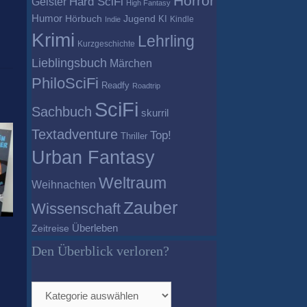
Horror
Geister
Hard SciFi
High Fantasy
Humor
Hörbuch
Jugend
KI
Kindle
Indie
Krimi
Lehrling
Kurzgeschichte
Lieblingsbuch
Märchen
PhiloSciFi
Readfy
Roadtrip
SciFi
Sachbuch
skurril
Textadventure
Top!
Thriller
Urban Fantasy
Weltraum
Weihnachten
Zauber
Wissenschaft
Überleben
Zeitreise
Den Überblick verloren?
Den
Überblick