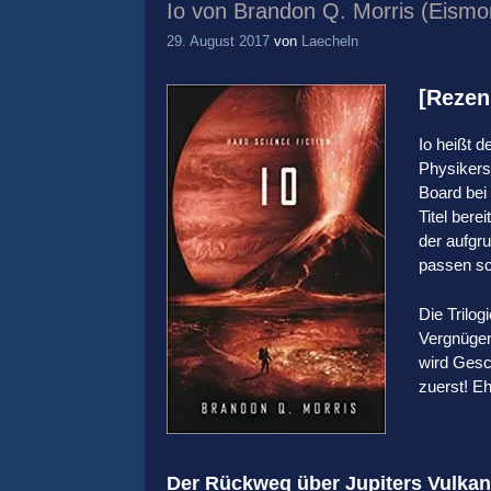
Io von Brandon Q. Morris (Eismo
29. August 2017
von
Laecheln
[Rezen
Io heißt 
Physikers
Board bei
Titel ber
der aufgr
passen sc
Die Trilog
Vergnügen
wird Gesc
zuerst! Eh
Der Rückweg über Jupiters Vulka