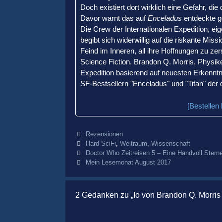
Doch existiert dort wirklich eine Gefahr, d
Davor warnt das auf
Enceladus
entdeckte g
Die Crew der Internationalen Expedition, eig
begibt sich widerwillig auf die riskante Mis
Feind im Inneren, all ihre Hoffnungen zu z
Science Fiction. Brandon Q. Morris, Physike
Expedition basierend auf neuesten Erkennt
SF-Bestsellern "Enceladus" und "Titan" der d
[Bestellen
Kategorien
Rezensionen
Schlagwörter
Hard SciFi
,
Weltraum
,
Wissenschaft
Beitrags-
Doctor Who Zeitreisen 5 – Eine Handvoll Stern
Navigation
Mein Lesemonat August 2017
2 Gedanken zu „Io von Brandon Q. Morris