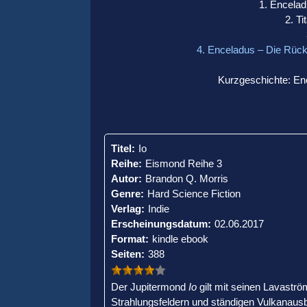
1. Encelad
2. Ti
4. Enceladus – Die Rück
Kurzgeschichte: Enc
Titel:
Io
Reihe:
Eismond Reihe 3
Autor:
Brandon Q. Morris
Genre:
Hard Science Fiction
Verlag:
Indie
Erscheinungsdatum:
02.06.2017
Format:
kindle ebook
Seiten:
388
Der Jupitermond
Io
gilt mit seinen Lavastr
Strahlungsfeldern und ständigen Vulkanausb