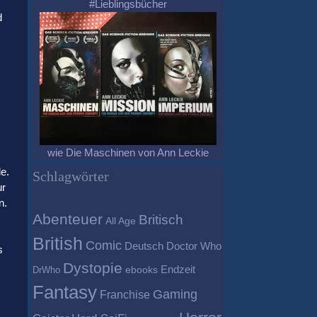
#Lieblingsbücher
d
wie Die Maschinen von Ann Leckie
e.
Schlagwörter
ur
n.
Abenteuer
Britisch
All Age
British
Comic
Deutsch
Doctor Who
s
Dystopie
Endzeit
DrWho
ebooks
Fantasy
Gaming
Franchise