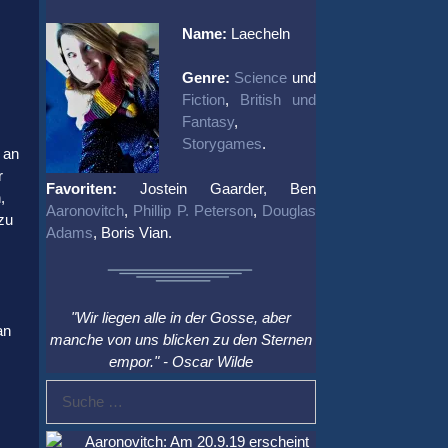
Name:
Laecheln
Genre:
Science
und
Fiction
,
British und
Fantasy
,
Storygames
.
 an
r
Favoriten:
Jostein Gaarder, Ben
,
Aaronovitch
,
Phillip P. Peterson
,
Douglas
zu
Adams
, Boris Vian.
"Wir liegen alle in der Gosse, aber
an
manche von uns blicken zu den Sternen
empor." - Oscar Wilde
Suche
nach:
Aaronovitch: Am 20.9.19 erscheint