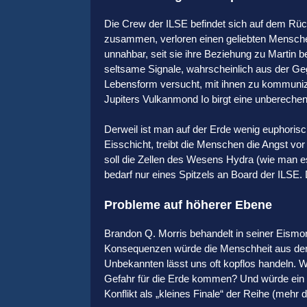
Die Crew der ILSE befindet sich auf dem Rü
zusammen, verloren einen geliebten Menschen
unnahbar, seit sie ihre Beziehung zu Martin b
seltsame Signale, wahrscheinlich aus der G
Lebensform versucht, mit ihnen zu kommunizie
Jupiters Vulkanmond Io birgt eine unbereche
Derweil ist man auf der Erde wenig euphoris
Eisschicht, treibt die Menschen die Angst 
soll die Zellen des Wesens Hydra (wie man es
bedarf nur eines Spitzels an Board der ILSE. 
Probleme auf höherer Ebene
Brandon Q. Morris behandelt in seiner Eism
Konsequenzen würde die Menschheit aus dem 
Unbekannten lässt uns oft kopflos handeln. We
Gefahr für die Erde kommen? Und würde ein 
Konflikt als „kleines Finale“ der Reihe (mehr 