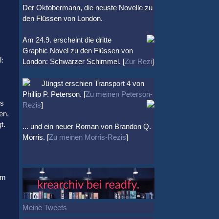
Der Oktobermann, die neuste Novelle zu
den Flüssen von London.
Am 24.9. erscheint die dritte
Graphic Novel zu den Flüssen von
l:
London: Schwarzer Schimmel. [
Zur Rezi
]
Jüngst erschien
Transport 4
von
Phillip P. Peterson. [
Zu meinen Peterson-
us
Rezis
]
en,
t.
... und ein neuer Roman von Brandon Q.
Morris. [
Zu meinen Morris-Rezis
]
em
Meine Tweets