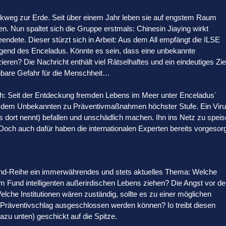
ckweg zur Erde. Seit über einem Jahr leben sie auf engstem Raum
. Nun spaltet sich die Gruppe erstmals: Chinesin Jiaying wirkt
eendete. Dieser stürzt sich in Arbeit: Aus dem All empfängt die ILSE
egend des Enceladus. Könnte es sein, dass eine unbekannte
ren? Die Nachricht enthält viel Rätselhaftes und ein eindeutiges Zie
nbare Gefahr für die Menschheit…
ch: Seit der Entdeckung fremden Lebens im Meer unter Enceladus´
vor dem Unbekannten zu Präventivmaßnahmen höchster Stufe. Ein Vir
 dort nennt) befallen und unschädlich machen. Ihn ins Netz zu speis
Doch auch dafür haben die internationalen Experten bereits vorgesorg
ond-Reihe ein immerwährendes und stets aktuelles Thema: Welche
Fund intelligenten außerirdischen Lebens ziehen? Die Angst vor d
lche Institutionen wären zuständig, sollte es zu einer möglichen
Präventivschlag ausgeschlossen werden können? Io treibt diesen
dazu unten) geschickt auf die Spitze.