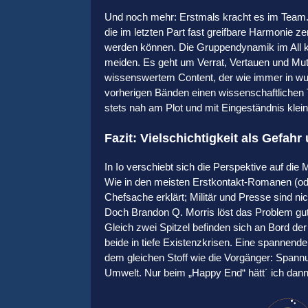
Und noch mehr: Erstmals kracht es im Team
die im letzten Part fast greifbare Harmonie zers
werden können. Die Gruppendynamik im All ki
meiden. Es geht um Verrat, Vertauen und Mut,
wissenswertem Content, der wie immer in wund
vorherigen Bänden einen wissenschaftlichen Te
stets nah am Plot und mit Eingeständnis kleine
Fazit: Vielschichtigkeit als Gefah
In Io verschiebt sich die Perspektive auf di
Wie in den meisten Erstkontakt-Romanen (oder 
Chefsache erklärt; Militär und Presse sind ni
Doch Brandon Q. Morris löst das Problem gut
Gleich zwei Spitzel befinden sich an Bord der
beide in tiefe Existenzkrisen. Eine spannend
dem gleichen Stoff wie die Vorgänger: Spann
Umwelt. Nur beim „Happy End“ hätt´ ich dann