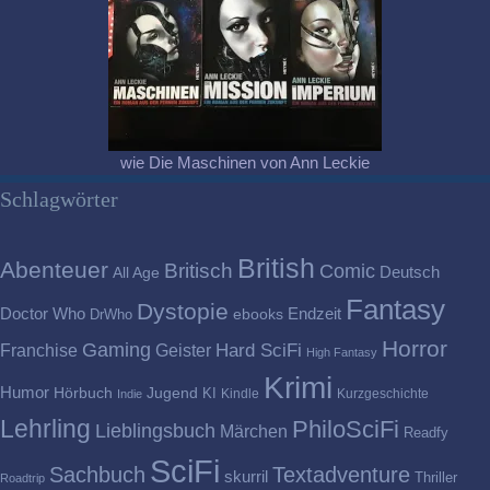
wie Die Maschinen von Ann Leckie
Schlagwörter
British
Abenteuer
Britisch
Comic
Deutsch
All Age
Fantasy
Dystopie
Doctor Who
Endzeit
DrWho
ebooks
Horror
Gaming
Franchise
Geister
Hard SciFi
High Fantasy
Krimi
Humor
Hörbuch
Jugend
KI
Kindle
Kurzgeschichte
Indie
Lehrling
PhiloSciFi
Lieblingsbuch
Märchen
Readfy
SciFi
Sachbuch
Textadventure
skurril
Thriller
Roadtrip