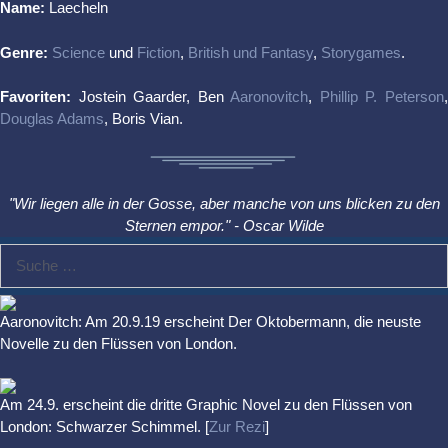
Name:
Laecheln
Genre:
Science
und
Fiction
,
British und Fantasy
,
Storygames
.
Favoriten:
Jostein Gaarder, Ben
Aaronovitch
,
Phillip P. Peterson
Douglas Adams
, Boris Vian.
"Wir liegen alle in der Gosse, aber manche von uns blicken zu den
Sternen empor." - Oscar Wilde
Suche
nach:
Aaronovitch: Am 20.9.19 erscheint Der Oktobermann, die neuste
Novelle zu den Flüssen von London.
Am 24.9. erscheint die dritte Graphic Novel zu den Flüssen von
London: Schwarzer Schimmel. [
Zur Rezi
]