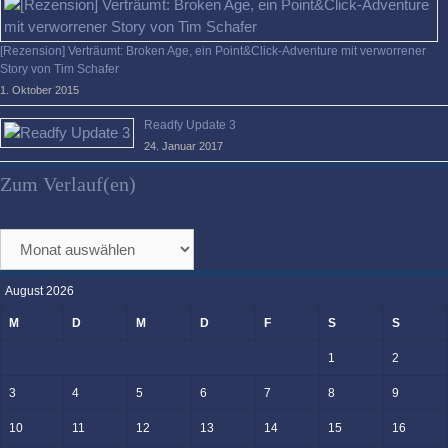
[Rezension] Verträumt: Broken Age, ein Point&Click-Adventure mit verworrener
Story von Tim Schafer
1. Oktober 2015
Readfy Update 3
24. Januar 2017
Zum Verlauf(en)
Zum
Verlauf(en)
August 2026
M
D
M
D
F
S
S
1
2
3
4
5
6
7
8
9
10
11
12
13
14
15
16