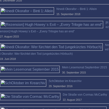
8. Dezember 2016
Nnedi Okorafor – Binti 1: Allein
15. September 2018
[R
ez
ension] Hugh Howey´s Exit – „Every Trilogie has an end“
27. August 2015
Nn
ed
i Okorafor: Wer fürchtet den Tod (ungekürztes Hörbuch)
19. Juni 2018
Mein Lesemonat September 2015
30. September 2015
SchOktober im Krearchiv
29. September 2016
Die Straße von Cormac McCarthy
22. August 2017