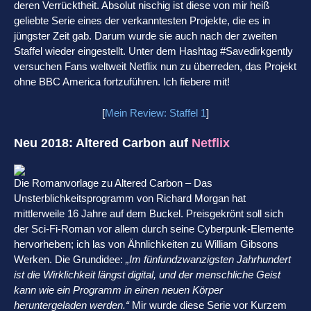
deren Verrücktheit. Absolut nischig ist diese von mir heiß
geliebte Serie eines der verkanntesten Projekte, die es in
jüngster Zeit gab. Darum wurde sie auch nach der zweiten
Staffel wieder eingestellt. Unter dem Hashtag #Savedirkgently
versuchen Fans weltweit Netflix nun zu überreden, das Projekt
ohne BBC America fortzuführen. Ich fiebere mit!
[
Mein Review: Staffel 1
]
Neu 2018: Altered Carbon auf
Netflix
Die Romanvorlage zu Altered Carbon – Das
Unsterblichkeitsprogramm von Richard Morgan hat
mittlerweile 16 Jahre auf dem Buckel. Preisgekrönt soll sich
der Sci-Fi-Roman vor allem durch seine Cyberpunk-Elemente
hervorheben; ich las von Ähnlichkeiten zu William Gibsons
Werken. Die Grundidee:
„Im fünfundzwanzigsten Jahrhundert
ist die Wirklichkeit längst digital, und der menschliche Geist
kann wie ein Programm in einen neuen Körper
heruntergeladen werden.“
Mir wurde diese Serie vor Kurzem