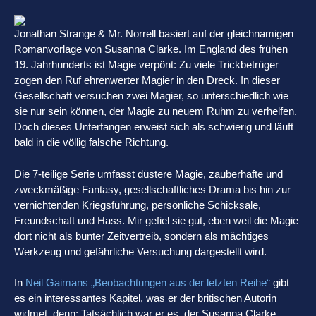
Jonathan Strange & Mr. Norrell basiert auf der gleichnamigen
Romanvorlage von Susanna Clarke. Im England des frühen
19. Jahrhunderts ist Magie verpönt: Zu viele Trickbetrüger
zogen den Ruf ehrenwerter Magier in den Dreck. In dieser
Gesellschaft versuchen zwei Magier, so unterschiedlich wie
sie nur sein können, der Magie zu neuem Ruhm zu verhelfen.
Doch dieses Unterfangen erweist sich als schwierig und läuft
bald in die völlig falsche Richtung.
Die 7-teilige Serie umfasst düstere Magie, zauberhafte und
zweckmäßige Fantasy, gesellschaftliches Drama bis hin zur
vernichtenden Kriegsführung, persönliche Schicksale,
Freundschaft und Hass. Mir gefiel sie gut, eben weil die Magie
dort nicht als bunter Zeitvertreib, sondern als mächtiges
Werkzeug und gefährliche Versuchung dargestellt wird.
In
Neil Gaimans „Beobachtungen aus der letzten Reihe“
gibt
es ein interessantes Kapitel, was er der britischen Autorin
widmet, denn: Tatsächlich war er es, der Susanna Clarke