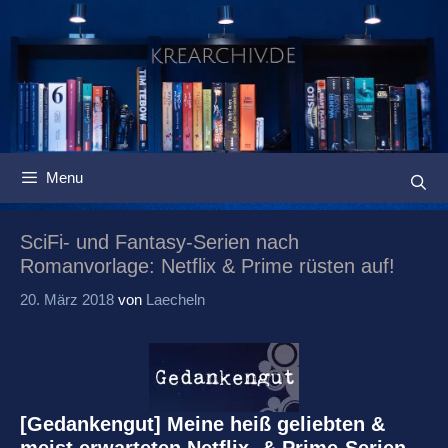
Springe
zum
Inhalt
Menu
SciFi- und Fantasy-Serien nach
Romanvorlage: Netflix & Prime rüsten auf!
20. März 2018
von
Laecheln
[Gedankengut] Meine heiß geliebten &
meist erwarteten Netflix- & Prime-Serien