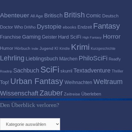
British
Abenteuer
Britisch
Comic
Deutsch
All Age
Fantasy
Dystopie
Doctor Who
Endzeit
DrWho
ebooks
Horror
Gaming
Franchise
Geister
Hard SciFi
High Fantasy
Krimi
Humor
Hörbuch
Jugend
KI
Kindle
Kurzgeschichte
Indie
Lehrling
PhiloSciFi
Lieblingsbuch
Märchen
Readfy
SciFi
Sachbuch
Textadventure
skurril
Thriller
Roadtrip
Urban Fantasy
Weltraum
Top!
Weihnachten
Zauber
Wissenschaft
Überleben
Zeitreise
Den Überblick verloren?
Den
Überblick