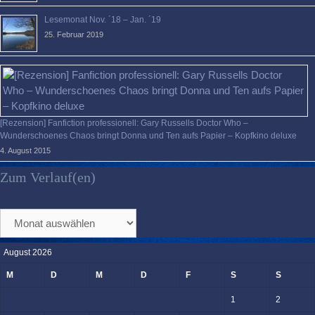
Lesemonat Nov. ´18 – Jan. ´19
25. Februar 2019
[Rezension] Fanfiction professionell: Gary Russells Doctor Who –
Wunderschoenes Chaos bringt Donna und Ten aufs Papier – Kopfkino deluxe
4. August 2015
Zum Verlauf(en)
Zum
Verlauf(en)
August 2026
M
D
M
D
F
S
S
1
2