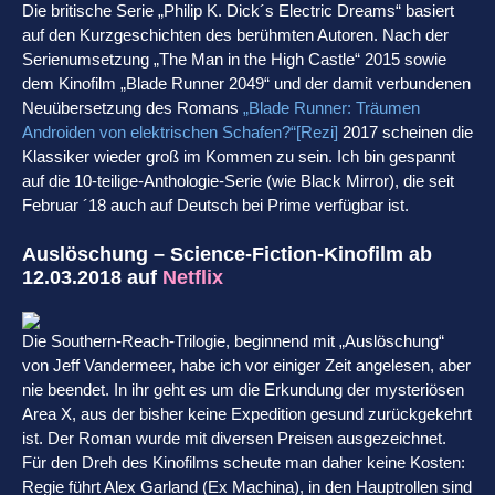
Die britische Serie „Philip K. Dick´s Electric Dreams“ basiert
auf den Kurzgeschichten des berühmten Autoren. Nach der
Serienumsetzung „The Man in the High Castle“ 2015 sowie
dem Kinofilm „Blade Runner 2049“ und der damit verbundenen
Neuübersetzung des Romans
„Blade Runner: Träumen
Androiden von elektrischen Schafen?“[Rezi]
2017 scheinen die
Klassiker wieder groß im Kommen zu sein. Ich bin gespannt
auf die 10-teilige-Anthologie-Serie (wie Black Mirror), die seit
Februar ´18 auch auf Deutsch bei Prime verfügbar ist.
Auslöschung – Science-Fiction-Kinofilm ab
12.03.2018 auf
Netflix
Die Southern-Reach-Trilogie, beginnend mit „Auslöschung“
von Jeff Vandermeer, habe ich vor einiger Zeit angelesen, aber
nie beendet. In ihr geht es um die Erkundung der mysteriösen
Area X, aus der bisher keine Expedition gesund zurückgekehrt
ist. Der Roman wurde mit diversen Preisen ausgezeichnet.
Für den Dreh des Kinofilms scheute man daher keine Kosten:
Regie führt Alex Garland (Ex Machina), in den Hauptrollen sind