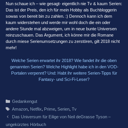
Nun schaue ich – wie gesagt- eigentlich nie Tv & kaum Serien:
Das ist der Preis, den ich für mein Hobby als Buchbloggerin
sowas von bereit bin zu zahlen. :) Dennoch kann ich dem
kaum widerstehen und werde mir wohl doch die ein oder
andere Stunde mal abzweigen, um in neue bunte Universen
reinzuschauen. Das Argument, ich könne mir die Romane
durch miese Serienumsetzungen zu zerstören, gilt 2018 nicht
mehr!
Welche Serien erwartet ihr 2018? Wie fandet ihr die oben
genannten Serien? Welche Highlight habe ich in den VOD-
Portalen verpennt? Und: Habt ihr weitere Serien-Tipps für
Fantasy- und Sci-Fi-Leser?
Kategorien
Gedankengut
Schlagwörter
Amazon
,
Netflix
,
Prime
,
Serien
,
Tv
Beitrags-
Das Universum für Eilige von Neil deGrasse Tyson –
Navigation
ungekürztes Hörbuch