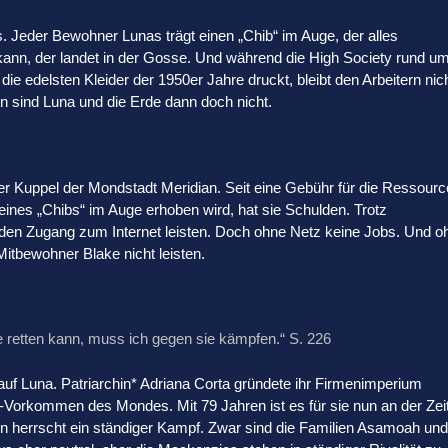
. Jeder Bewohner Lunas trägt einen „Chib“ im Auge, der alles
kann, der landet in der Gosse. Und während die High Society rund u
ie edelsten Kleider der 1950er Jahre druckt, bleibt den Arbeitern nic
 sind Luna und die Erde dann doch nicht.
er Kuppel der Mondstadt Meridian. Seit eine Gebühr für die Ressour
 eines „Chibs“ im Auge erhoben wird, hat sie Schulden. Trotz
den Zugang zum Internet leisten. Doch ohne Netz keine Jobs. Und o
Mitbewohner Blake nicht leisten.
e retten kann, muss ich gegen sie kämpfen.“ S. 226
uf Luna. Patriarchin* Adriana Corta gründete ihr Firmenimperium
-Vorkommen des Mondes. Mit 79 Jahren ist es für sie nun an der Zeit
en herrscht ein ständiger Kampf. Zwar sind die Familien Asamoah und