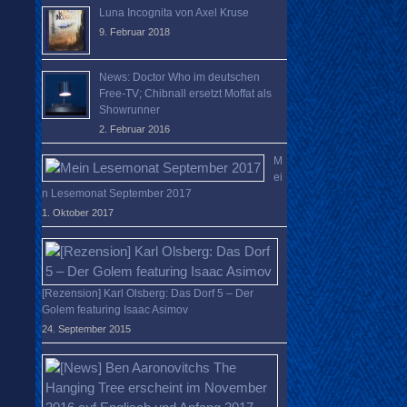
Luna Incognita von Axel Kruse
9. Februar 2018
News: Doctor Who im deutschen
Free-TV; Chibnall ersetzt Moffat als
Showrunner
2. Februar 2016
M
ei
n Lesemonat September 2017
1. Oktober 2017
[Rezension] Karl Olsberg: Das Dorf 5 – Der
Golem featuring Isaac Asimov
24. September 2015