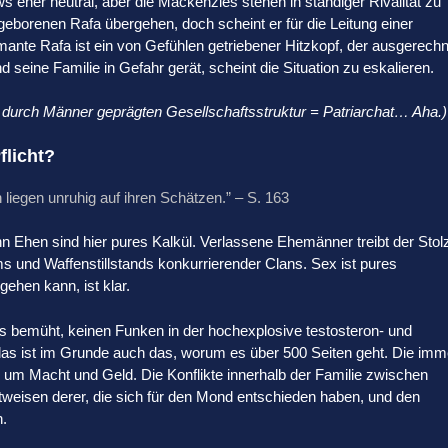
eher neutral, aber die Mackenzies stehen in ständiger Rivalität zu
tgeborenen Rafa übergehen, doch scheint er für die Leitung einer
ante Rafa ist ein von Gefühlen getriebener Hitzkopf, der ausgerechn
 seine Familie in Gefahr gerät, scheint die Situation zu eskalieren.
ner durch Männer geprägten Gesellschaftsstruktur = Patriarchat… Aha.)
flicht?
 liegen unruhig auf ihren Schätzen.” – S. 163
nn Ehen sind hier pures Kalkül. Verlassene Ehemänner treibt der Stol
s und Waffenstillstands konkurrierender Clans. Sex ist pures
ehen kann, ist klar.
ts bemüht, keinen Funken in der hochexplosive testosteron- und
as ist im Grunde auch das, worum es über 500 Seiten geht. Die imm
um Macht und Geld. Die Konflikte innerhalb der Familie zwischen
tweisen derer, die sich für den Mond entschieden haben, und den
n.