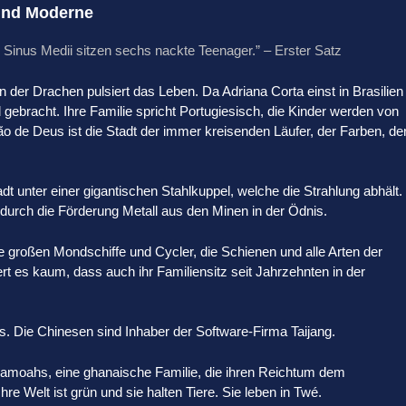
 und Moderne
inus Medii sitzen sechs nackte Teenager.” – Erster Satz
n der Drachen pulsiert das Leben. Da Adriana Corta einst in Brasilien
d gebracht. Ihre Familie spricht Portugiesisch, die Kinder werden von
o de Deus ist die Stadt der immer kreisenden Läufer, der Farben, de
dt unter einer gigantischen Stahlkuppel, welche die Strahlung abhält.
 durch die Förderung Metall aus den Minen in der Ödnis.
 großen Mondschiffe und Cycler, die Schienen und alle Arten der
es kaum, dass auch ihr Familiensitz seit Jahrzehnten in der
. Die Chinesen sind Inhaber der Software-Firma Taijang.
samoahs, eine ghanaische Familie, die ihren Reichtum dem
e Welt ist grün und sie halten Tiere. Sie leben in Twé.