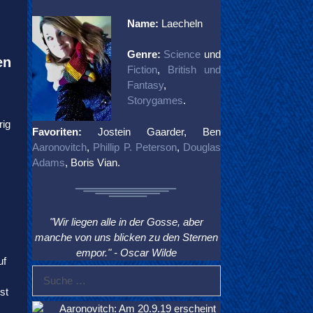
Name:
Laecheln
Genre:
Science
und
en
Fiction
,
British und
Fantasy
,
Storygames
.
rig
Favoriten:
Jostein Gaarder, Ben
Aaronovitch
,
Phillip P. Peterson
,
Douglas
Adams
, Boris Vian.
"Wir liegen alle in der Gosse, aber
manche von uns blicken zu den Sternen
empor." - Oscar Wilde
uf
Suche
nach:
st
Aaronovitch: Am 20.9.19 erscheint