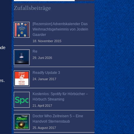
verloren?
Zufallsbeiträge
[Rezension] Adventskalender Das
Weihnachtsgeheimnis von Jostein
Gaarder
18. November 2015
nde
Re
29. Juni 2026
Readfy Update 3
24. Januar 2017
es.
Kostenlos: Spotify für Hörbücher –
Hörbuch Streaming
21. April 2017
Doctor Who Zeitreisen 5 – Eine
Handvoll Sternenstaub
25. August 2017