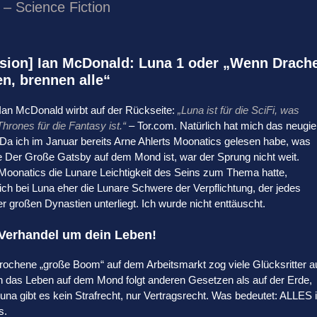
– Science Fiction
sion] Ian McDonald: Luna 1 oder „Wenn Drach
n, brennen alle“
Ian McDonald wirbt auf der Rückseite:
„Luna ist für die SciFi, was
rones für die Fantasy ist.“
– Tor.com. Natürlich hat mich das neugie
Da ich im Januar bereits Arne Ahlerts Moonatics gelesen habe, was
 Der Große Gatsby auf dem Mond ist, war der Sprung nicht weit.
oonatics die Lunare Leichtigkeit des Seins zum Thema hatte,
ich bei Luna eher die Lunare Schwere der Verpflichtung, der jedes
er großen Dynastien unterliegt. Ich wurde nicht enttäuscht.
Verhandel um dein Leben!
rochene „große Boom“ auf dem Arbeitsmarkt zog viele Glücksritter a
n das Leben auf dem Mond folgt anderen Gesetzen als auf der Erde,
una gibt es kein Strafrecht, nur Vertragsrecht. Was bedeutet: ALLES i
s.