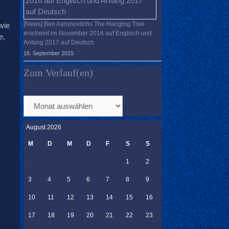
[News] Ben Aaronovitchs The Hanging Tree
wie
erscheint im November 2016 auf Englisch und
e,
Anfang 2017 auf Deutsch
16. September 2015
Zum Verlauf(en)
Zum
Verlauf(en)
August 2026
M
D
M
D
F
S
S
1
2
3
4
5
6
7
8
9
10
11
12
13
14
15
16
17
18
19
20
21
22
23