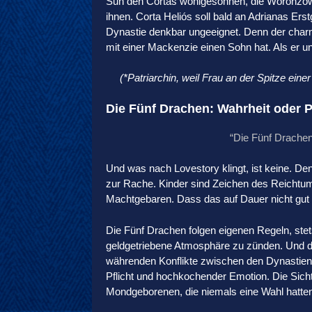
Sun den Cortas wohlgesonnen, die Woronzows 
ihnen. Corta Heliós soll bald an Adrianas Ers
Dynastie denkbar ungeeignet. Denn der charm
mit einer Mackenzie einen Sohn hat. Als er und
(*Patriarchin, weil Frau an der Spitze ei
Die Fünf Drachen: Wahrheit oder P
“Die Fünf Drachen
Und was nach Lovestory klingt, ist keine. De
zur Rache. Kinder sind Zeichen des Reichtum
Machtgebaren. Dass das auf Dauer nicht gut g
Die Fünf Drachen folgen eigenen Regeln, ste
geldgetriebene Atmosphäre zu zünden. Und d
währenden Konflikte zwischen den Dynastien 
Pflicht und hochkochender Emotion. Die Sich
Mondgeborenen, die niemals eine Wahl hatte