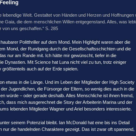
-Feeling
ine lebendige Welt. Gestaltet von Händen und Herzen und Hoffnungen 
ne Gaia, die dem menschlichen Willen entgegenstand. Alles, was lebt
r von uns geschaffen.“ S. 285
chaubarer Politthriller auf dem Mond. Mein Highlight waren aber die
 dem Mond, der Rundgang durch die Gesellschaftsschichten und die
as nur am Rande mit. Ich hätte mir gewünscht, tiefer in die
e Dynastien. Mit Science hat Luna nicht viel zu tun, trotz einiger
y größtenteils auch auf der Erde spielen.
on etwas in die Länge. Und im Leben der Mitglieder der High Society
r der Jugendlichen, die Fürsorge der Eltern, so wenig dies auch in die
en würde – oder gerade deshalb. Alles Menschliche ist ihnen fremd,
lich, dass mich ausgerechnet die Story der Arbeiterin Marina und der
ms lebenden Mitglieder Wagner und Ariel besonders interessierte.
ter seinem Potenzial bleibt. Ian McDonald hat eine bis ins Detail
 nur die handelnden Charaktere gezeigt. Das ist zwar oft spannend,