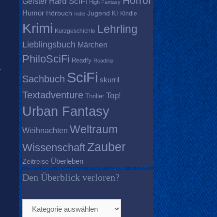
Horror
Geister
Hard SciFi
High Fantasy
Humor
Hörbuch
Jugend
KI
Kindle
Indie
Krimi
Lehrling
Kurzgeschichte
Lieblingsbuch
Märchen
PhiloSciFi
Readfy
Roadtrip
r
SciFi
Sachbuch
skurril
Textadventure
Top!
Thriller
Urban Fantasy
Weltraum
Weihnachten
Zauber
Wissenschaft
Überleben
Zeitreise
Den Überblick verloren?
Den
Überblick