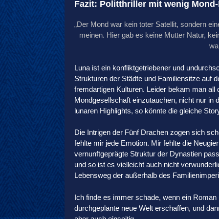
Fazit: Politthriller mit wenig Mond
„Der Mond war kein toter Satellit, sondern e
meinen. Hier gab es keine Mutter Natur, kei
wa
Luna ist ein konfliktgetriebener und undurchs
Strukturen der Städte und Familiensitze auf
fremdartigen Kulturen. Leider bekam man all d
Mondgesellschaft einzutauchen, nicht nur in di
lunaren Highlights, so könnte die gleiche Stor
Die Intrigen der Fünf Drachen zogen sich sch
fehlte mir jede Emotion. Mir fehlte die Neugie
vernunftgeprägte Struktur der Dynastien pass
und so ist es vielleicht auch nicht verwunder
Lebensweg der außerhalb des Familienimperiu
Ich finde es immer schade, wenn ein Roman un
durchgeplante neue Welt erschaffen, und dann
aber auch einseitig.