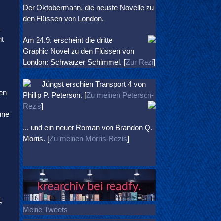
Der Oktobermann, die neuste Novelle zu
den Flüssen von London.
m
ht
Am 24.9. erscheint die dritte
Graphic Novel zu den Flüssen von
London: Schwarzer Schimmel. [
Zur Rezi
]
Jüngst erschien
Transport 4
von
cen
Phillip P. Peterson. [
Zu meinen Peterson-
Rezis
]
hne
... und ein neuer Roman von Brandon Q.
Morris. [
Zu meinen Morris-Rezis
]
,
Meine Tweets