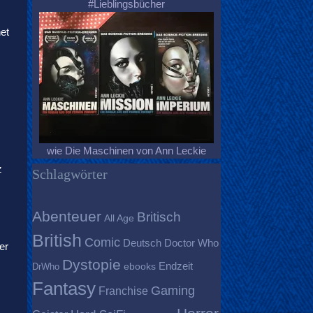
#Lieblingsbücher
et
wie Die Maschinen von Ann Leckie
z
Schlagwörter
Abenteuer
Britisch
All Age
British
Comic
Deutsch
Doctor Who
er
Dystopie
Endzeit
DrWho
ebooks
Fantasy
Gaming
Franchise