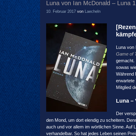
Luna von Ian McDonald – Luna 1 
10. Februar 2017
von
Laecheln
[Rezen
kämpfe
Luna von 
Game of Th
gemacht. 
sowas wie
Während M
erwartete 
Mitglied d
Luna – 
Der versp
den Mond, um dort elendig zu scheitern. Den
auch und vor allem im wörtlichen Sinne. Auf L
verhandelbar. So hat jedes Leben seinen Prei