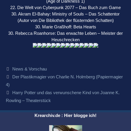
(Age of Darkness 1)
22. Die Welt von Cyberpunk 2077 – Das Buch zum Game
30. Akram El-Bahay: Ministry of Souls – Das Schattentor
(Autor von Die Bibliothek der flüsternden Schatten)
30. Marie Graßhoff: Beta Hearts
30. Rebecca Roanhorse: Das erwachte Leben – Meister der
Heuschrecken
Kategorien
News & Vorschau
Beitrags-
Der Plastikmagier von Charlie N. Holmberg (Papiermagier
Navigation
4)
Harry Potter und das verwunschene Kind von Joanne K.
Rowling – Theaterstück
Krearchiv.de : Hier blogge ich!