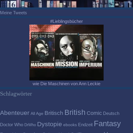
Meine Tweets
#Lieblingsbücher
wie Die Maschinen von Ann Leckie
Schlagwörter
British
Abenteuer
Britisch
Comic
Deutsch
All Age
Fantasy
Dystopie
Doctor Who
Endzeit
DrWho
ebooks