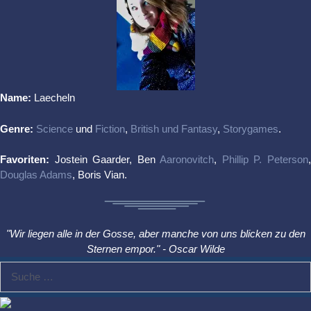
Name:
Laecheln
Genre:
Science
und
Fiction
,
British und Fantasy
,
Storygames
.
Favoriten:
Jostein Gaarder, Ben
Aaronovitch
,
Phillip P. Peterson
Douglas Adams
, Boris Vian.
"Wir liegen alle in der Gosse, aber manche von uns blicken zu den
Sternen empor." - Oscar Wilde
Suche
nach: