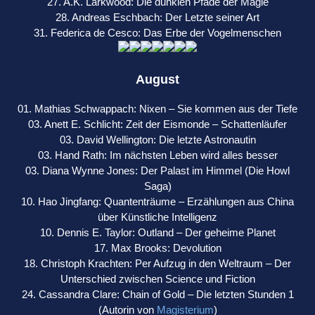
27. A.K. Larkwood: Die dunklen Pfade der Magie
28. Andreas Eschbach: Der Letzte seiner Art
31. Federica de Cesco: Das Erbe der Vogelmenschen
August
01. Mathias Schwappach: Nixen – Sie kommen aus der Tiefe
03. Anett E. Schlicht: Zeit der Eismonde – Schattenläufer
03. David Wellington: Die letzte Astronautin
03. Hand Rath: Im nächsten Leben wird alles besser
03. Diana Wynne Jones: Der Palast im Himmel (Die Howl
Saga)
10. Hao Jingfang: Quantenträume – Erzählungen aus China
über Künstliche Intelligenz
10. Dennis E. Taylor: Outland – Der geheime Planet
17. Max Brooks: Devolution
18. Christoph Krachten: Per Aufzug in den Weltraum – Der
Unterschied zwischen Science und Fiction
24. Cassandra Clare: Chain of Gold – Die letzten Stunden 1
(Autorin von
Magisterium
)