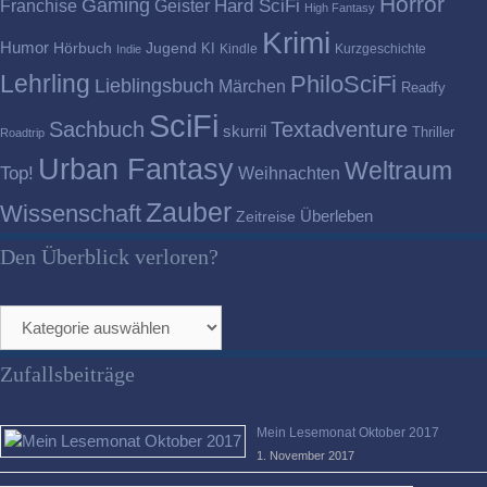
Horror
Gaming
Franchise
Geister
Hard SciFi
High Fantasy
Krimi
Humor
Hörbuch
Jugend
KI
Kindle
Kurzgeschichte
Indie
Lehrling
PhiloSciFi
Lieblingsbuch
Märchen
Readfy
SciFi
Sachbuch
Textadventure
skurril
Thriller
Roadtrip
Urban Fantasy
Weltraum
Top!
Weihnachten
Zauber
Wissenschaft
Überleben
Zeitreise
Den Überblick verloren?
Den
Überblick
verloren?
Zufallsbeiträge
Mein Lesemonat Oktober 2017
1. November 2017