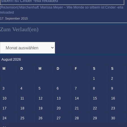
[Rezension] Märchenhaft: Marissa Meyer – Wie Monde so silbern ist Cinder -ella
reloaded
17. September 2015
Zum Verlauf(en)
Zum
Verlauf(en)
August 2026
M
D
M
D
F
S
S
1
2
3
4
5
6
7
8
9
10
11
12
13
14
15
16
17
18
19
20
21
22
23
24
25
26
27
28
29
30