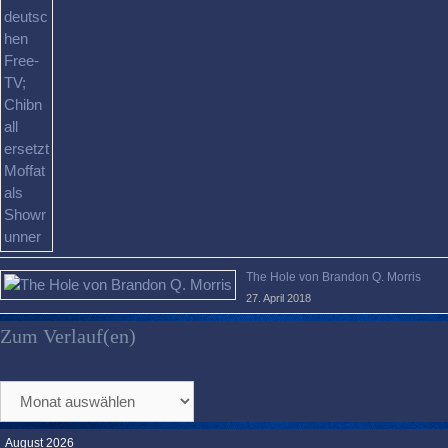
The Hole von Brandon Q. Morris
27. April 2018
Zum Verlauf(en)
Zum
Verlauf(en)
August 2026