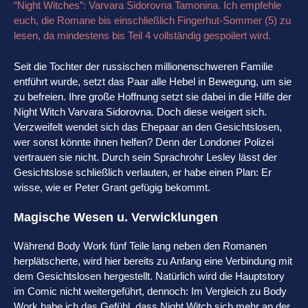
“Night Witches”: Varvara Sidorovna Tamonina. Ich empfehle
euch, die Romane bis einschließlich Fingerhut-Sommer (5) zu
lesen, da mindestens bis Teil 4 vollständig gespoilert wird.
Seit die Tochter der russischen millionenschweren Familie
entführt wurde, setzt das Paar alle Hebel in Bewegung, um sie
zu befreien. Ihre große Hoffnung setzt sie dabei in die Hilfe der
Night Witch Varvara Sidorovna. Doch diese weigert sich.
Verzweifelt wendet sich das Ehepaar an den Gesichtslosen,
wer sonst könnte ihnen helfen? Denn der Londoner Polizei
vertrauen sie nicht. Durch sein Sprachrohr Lesley lässt der
Gesichtslose schließlich verlauten, er habe einen Plan: Er
wisse, wie er Peter Grant gefügig bekommt.
Magische Wesen u. Verwicklungen
Während Body Work fünf Teile lang neben den Romanen
herplätscherte, wird hier bereits zu Anfang eine Verbindung mit
dem Gesichtslosen hergestellt. Natürlich wird die Hauptstory
im Comic nicht weitergeführt, dennoch: Im Vergleich zu Body
Work habe ich das Gefühl, dass Night Witch sich mehr an der