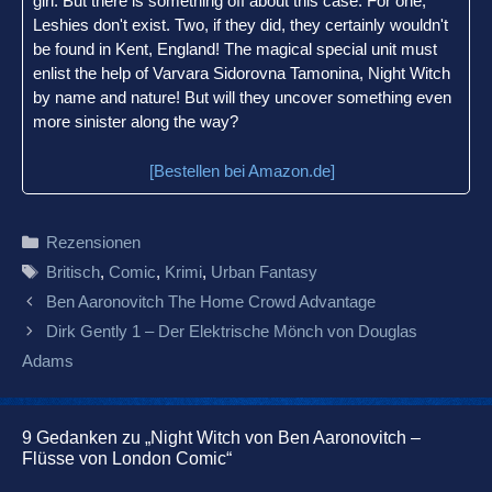
girl. But there is something off about this case. For one,
Leshies don't exist. Two, if they did, they certainly wouldn't
be found in Kent, England! The magical special unit must
enlist the help of Varvara Sidorovna Tamonina, Night Witch
by name and nature! But will they uncover something even
more sinister along the way?
[Bestellen bei Amazon.de]
Kategorien
Rezensionen
Schlagwörter
Britisch
,
Comic
,
Krimi
,
Urban Fantasy
Beitrags-
Ben Aaronovitch The Home Crowd Advantage
Navigation
Dirk Gently 1 – Der Elektrische Mönch von Douglas
Adams
9 Gedanken zu „Night Witch von Ben Aaronovitch –
Flüsse von London Comic“