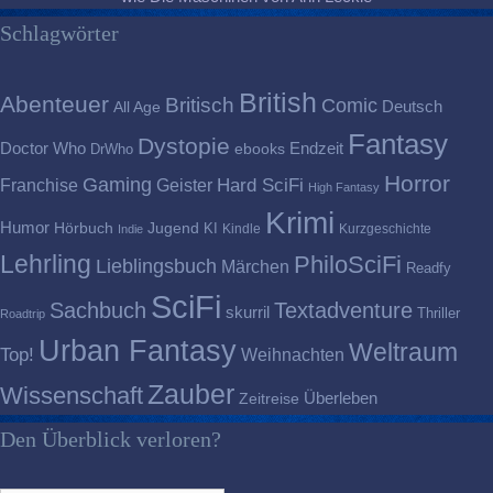
Schlagwörter
British
Abenteuer
Britisch
Comic
Deutsch
All Age
Fantasy
Dystopie
Doctor Who
Endzeit
DrWho
ebooks
Horror
Gaming
Franchise
Geister
Hard SciFi
High Fantasy
Krimi
Humor
Hörbuch
Jugend
KI
Kindle
Kurzgeschichte
Indie
Lehrling
PhiloSciFi
Lieblingsbuch
Märchen
Readfy
SciFi
Sachbuch
Textadventure
skurril
Thriller
Roadtrip
Urban Fantasy
Weltraum
Top!
Weihnachten
Zauber
Wissenschaft
Überleben
Zeitreise
Den Überblick verloren?