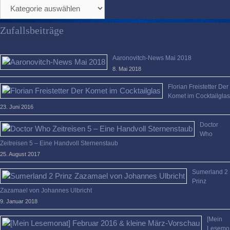
Den
Überblick
verloren?
Zufallsbeiträge
Aaronovitch-News Mai 2018
8. Mai 2018
Florian Freistetter Der
Komet im Cocktailglas
23. Juni 2016
Doctor
Who
Zeitreisen 5 – Eine Handvoll Sternenstaub
25. August 2017
Sumerland 2
Prinz
Zazamael von Johannes Ulbricht
9. Januar 2018
[Mein
Lesemo