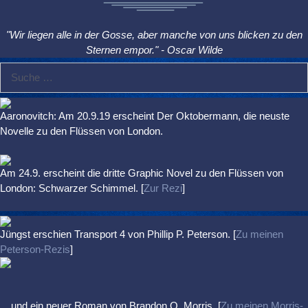
"Wir liegen alle in der Gosse, aber manche von uns blicken zu den
Sternen empor." - Oscar Wilde
Suche
nach:
Aaronovitch: Am 20.9.19 erscheint Der Oktobermann, die neuste
Novelle zu den Flüssen von London.
Am 24.9. erscheint die dritte Graphic Novel zu den Flüssen von
London: Schwarzer Schimmel. [
Zur Rezi
]
Jüngst erschien
Transport 4
von Phillip P. Peterson. [
Zu meinen
Peterson-Rezis
]
... und ein neuer Roman von Brandon Q. Morris. [
Zu meinen Morris-