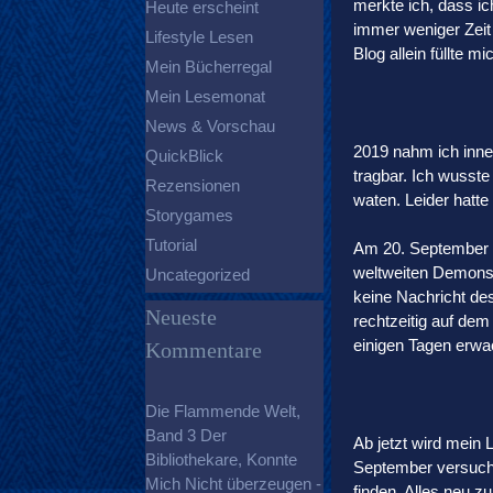
merkte ich, dass ic
Heute erscheint
immer weniger Zeit 
Lifestyle Lesen
Blog allein füllte mi
Mein Bücherregal
Mein Lesemonat
News & Vorschau
2019 nahm ich inner
QuickBlick
tragbar. Ich wusste
Rezensionen
waten. Leider hatte
Storygames
Tutorial
Am 20. September 2
weltweiten Demonst
Uncategorized
keine Nachricht de
Neueste
rechtzeitig auf de
einigen Tagen erwa
Kommentare
Die Flammende Welt,
Band 3 Der
Ab jetzt wird mein L
Bibliothekare, Konnte
September versuche 
Mich Nicht überzeugen -
finden. Alles neu z