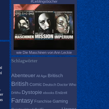
#Lieblingsbücher
wie Die Maschinen von Ann Leckie
Schlagwörter
al
hl
Abenteuer
Britisch
All Age
British
Comic
Deutsch
Doctor Who
.
Dystopie
Endzeit
DrWho
ebooks
er
Fantasy
as
Gaming
Franchise