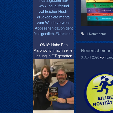
nostalgischer Be-
wölkung; aufgrund
zahlreicher Hoch-
druckgebiete mental
vom Winde verweht.
Abgesehen davon geht
´s eigentlich..#Unistress
1 Kommentar
09/18: Habe Ben
Neuerscheinunge
Aaronovitch nach seiner
Lesung in GT getroffen.
3. April 2020
von
Laec