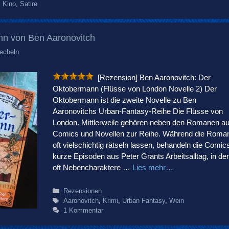
,
Kino
,
Satire
n von Ben Aaronovitch
echeln
[Rezension] Ben Aaronovitch: Der
Oktobermann (Flüsse von London Novelle 2) Der
Oktobermann ist die zweite Novelle zu Ben
Aaronovitchs Urban-Fantasy-Reihe Die Flüsse von
London. Mittlerweile gehören neben den Romanen a
Comics und Novellen zur Reihe. Während die Roma
oft vielschichtig rätseln lassen, behandeln die Comic
kurze Episoden aus Peter Grants Arbeitsalltag, in de
oft Nebencharaktere …
Lies mehr…
Kategorien
Rezensionen
Schlagwörter
Aaronovitch
,
Krimi
,
Urban Fantasy
,
Wein
1 Kommentar