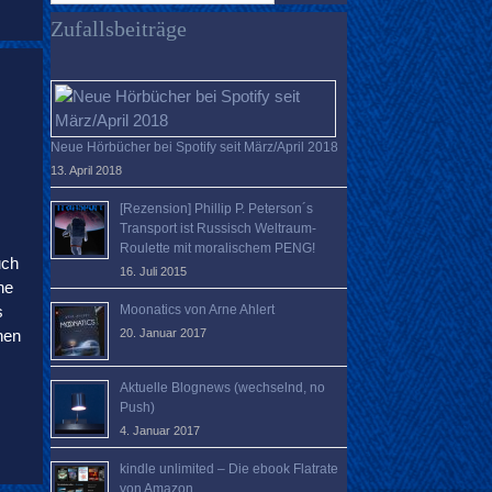
verloren?
Zufallsbeiträge
Neue Hörbücher bei Spotify seit März/April 2018
13. April 2018
[Rezension] Phillip P. Peterson´s
Transport ist Russisch Weltraum-
Roulette mit moralischem PENG!
uch
16. Juli 2015
ne
Moonatics von Arne Ahlert
s
20. Januar 2017
nen
Aktuelle Blognews (wechselnd, no
Push)
4. Januar 2017
kindle unlimited – Die ebook Flatrate
von Amazon