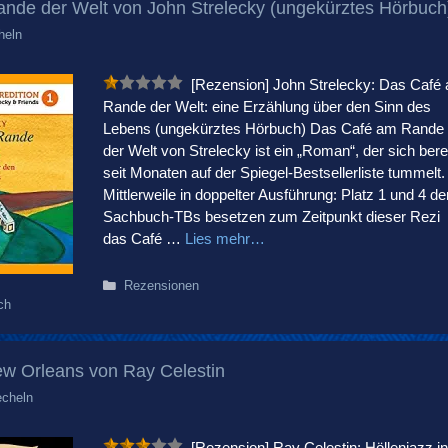
nde der Welt von John Strelecky (ungekürztes Hörbuch
heln
[Rezension] John Strelecky: Das Café
Rande der Welt: eine Erzählung über den Sinn des
Lebens (ungekürztes Hörbuch) Das Café am Rande
der Welt von Strelecky ist ein „Roman“, der sich bere
seit Monaten auf der Spiegel-Bestsellerliste tummelt.
Mittlerweile in doppelter Ausführung: Platz 1 und 4 de
Sachbuch-TBs besetzen zum Zeitpunkt dieser Rezi
das Café …
Lies mehr…
Kategorien
Rezensionen
ch
ew Orleans von Ray Celestin
echeln
[Rezension] Ray Celestin: Höllenjazz in