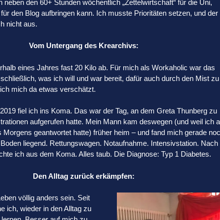
h neben den 60+ Stunden wöchentlich „Zettelwirtschaft“ für die Uni,
für den Blog aufbringen kann. Ich musste Prioritäten setzen, und der
ch nicht aus.
Vom Untergang des Krearchivs:
halb eines Jahres fast 20 Kilo ab. Für mich als Workaholic war das
 schließlich, was ich will und war bereit, dafür auch durch den Mist zu
 ich mich da etwas verschätzt.
019 fiel ich ins Koma. Das war der Tag, an dem Greta Thunberg zu
rationen aufgerufen hatte. Mein Mann kam deswegen (und weil ich a
s Morgens geantwortet hatte) früher heim – und fand mich gerade no
m Boden liegend. Rettungswagen. Notaufnahme. Intensivstation. Nach
chte ich aus dem Koma. Alles taub. Die Diagnose: Typ 1 Diabetes.
Den Alltag zurück erkämpfen:
eben völlig anders sein. Seit
ich, wieder in den Alltag zu
u lernen. Besser auf mich zu