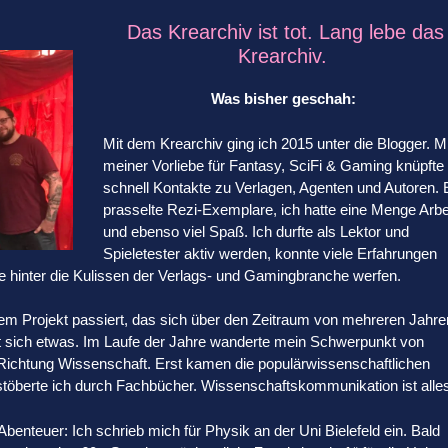
Das Krearchiv ist tot. Lang lebe das
Krearchiv.
Was bisher geschah:
Mit dem Krearchiv ging ich 2015 unter die Blogger. Mi
meiner Vorliebe für Fantasy, SciFi & Gaming knüpfte 
schnell Kontakte zu Verlagen, Agenten und Autoren. 
prasselte Rezi-Exemplare, ich hatte eine Menge Arbe
und ebenso viel Spaß. Ich durfte als Lektor und
Spieletester aktiv werden, konnte viele Erfahrungen
 hinter die Kulissen der Verlags- und Gamingbranche werfen.
dem Projekt passiert, das sich über den Zeitraum von mehreren Jahre
rt sich etwas. Im Laufe der Jahre wanderte mein Schwerpunkt von
 Richtung Wissenschaft. Erst kamen die populärwissenschaftlichen
töberte ich durch Fachbücher. Wissenschaftskommunikation ist alle
Abenteuer: Ich schrieb mich für Physik an der Uni Bielefeld ein. Bald