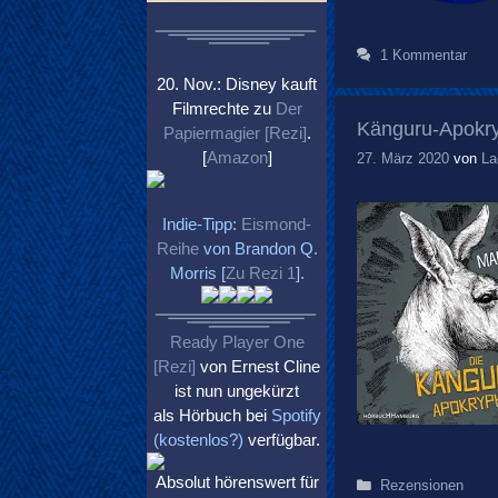
1 Kommentar
20. Nov.: Disney kauft
Filmrechte zu
Der
Känguru-Apokr
Papiermagier [Rezi]
.
[
Amazon
]
27. März 2020
von
La
Indie-Tipp:
Eismond-
Reihe
von Brandon Q.
Morris [
Zu Rezi 1
].
Ready Player One
[Rezi]
von Ernest Cline
ist nun ungekürzt
als Hörbuch bei
Spotify
(kostenlos?)
verfügbar.
Absolut hörenswert für
Kategorien
Rezensionen