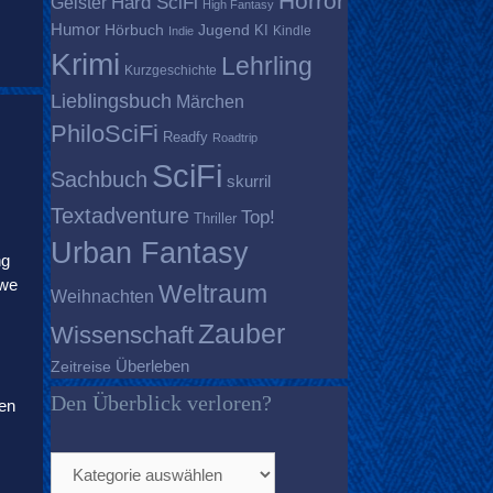
Horror
Geister
Hard SciFi
High Fantasy
Humor
Hörbuch
Jugend
KI
Kindle
Indie
Krimi
Lehrling
Kurzgeschichte
Lieblingsbuch
Märchen
PhiloSciFi
Readfy
Roadtrip
SciFi
Sachbuch
skurril
Textadventure
Top!
Thriller
Urban Fantasy
ng
Uwe
Weltraum
Weihnachten
Zauber
Wissenschaft
Überleben
Zeitreise
Den Überblick verloren?
ren
Den
Überblick