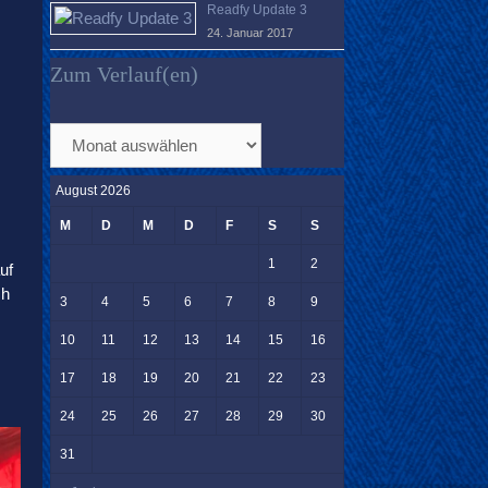
Readfy Update 3
24. Januar 2017
Zum Verlauf(en)
Zum
Verlauf(en)
August 2026
M
D
M
D
F
S
S
1
2
uf
ch
3
4
5
6
7
8
9
10
11
12
13
14
15
16
17
18
19
20
21
22
23
24
25
26
27
28
29
30
31