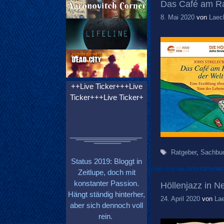
Das Café am Ra
8. Mai 2020
von
Laec
++Live Ticker+++Live
Ticker+++Live Ticker+
Schlagwörter
Ratgeber
,
Sachbu
Status 2019: Bloggt in
Zeitlupe, doch mit
konstanter Passion.
Höllenjazz in N
Hängt ständig hinterher,
24. April 2020
von
La
aber sich dennoch voll
rein.