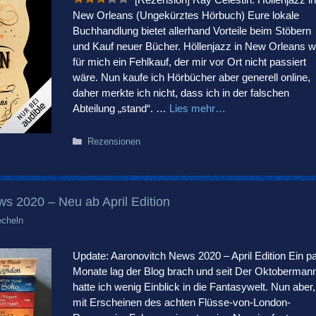
New Orleans (Ungekürztes Hörbuch) Eure lokale
Buchhandlung bietet allerhand Vorteile beim Stöbern
und Kauf neuer Bücher. Höllenjazz in New Orleans w
für mich ein Fehlkauf, der mir vor Ort nicht passiert
wäre. Nun kaufe ich Hörbücher aber generell online,
daher merkte ich nicht, dass ich in der falschen
Abteilung „stand“. …
Lies mehr…
Kategorien
Rezensionen
s 2020 – Neu ab April Edition
echeln
Update: Aaronovitch News 2020 – April Edition Ein p
Monate lag der Blog brach und seit Der Oktoberman
hatte ich wenig Einblick in die Fantasywelt. Nun aber,
mit Erscheinen des achten Flüsse-von-London-