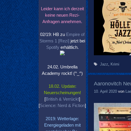
Leider kann ich derzeit
keine neuen Rezi-
Anfragen annehmen.
02/19: HB zu
Empire of
Storms 1 [Rezi]
jetzt bei
Spotify
erhältlich.
Schlagwörter
Jazz
,
Krimi
24.02. Umbrella
Academy rockt! (^_^)
Aaronovitch New
18.02. Update:
10. April 2020
von
La
Neuerscheinungen!
[
British & Verrückt
]
[
Science: Nerd & Fiction
]
2019: Wetterlage:
Energiegeladen mit