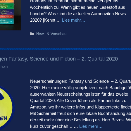
Romans im Februar, nimmt meine Neugier fast
wöchentlich zu. Wann gibt es neuen Lesestoff aus
London? Was sind die aktuellen Aaronovitch News
2020? [Kennt …
Lies mehr…
Kategorien
News & Vorschau
n Fantasy, Science und Fiction – 2. Quartal 2020
heln
Neuerscheinungen: Fantasy und Science – 2. Quart
2020- Hier meine völlig subjektiven, nach Bauchgefü
auserwählten Neuerscheinungslisten für das zweite
Quartal 2020. Alle Cover führen als Partnerlinks zu
Amazon, wo ihr weitere Infos und Klappentexte findet
Mit Sicherheit freut sich eure lokale Buchhandlung ab
derzeit mehr über eine Bestellung als Herr Bezos. W
kurz zuvor geschah… …
Lies mehr…