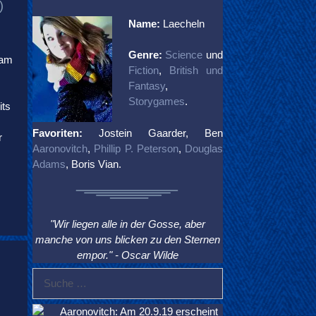
)
Name:
Laecheln
Genre:
Science
und
 am
Fiction
,
British und
Fantasy
,
Storygames
.
its
Favoriten:
Jostein Gaarder, Ben
r
Aaronovitch
,
Phillip P. Peterson
,
Douglas
Adams
, Boris Vian.
"Wir liegen alle in der Gosse, aber
manche von uns blicken zu den Sternen
empor." - Oscar Wilde
Suche
nach:
Aaronovitch: Am 20.9.19 erscheint