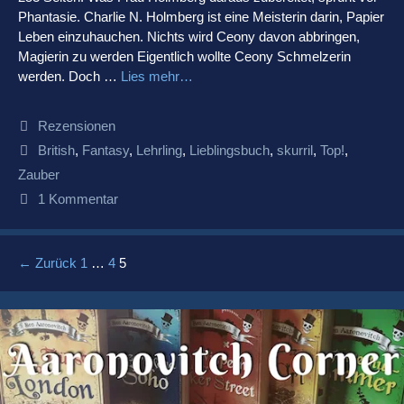
Phantasie. Charlie N. Holmberg ist eine Meisterin darin, Papier
Leben einzuhauchen. Nichts wird Ceony davon abbringen,
Magierin zu werden Eigentlich wollte Ceony Schmelzerin
werden. Doch …
Lies mehr…
Kategorien
Rezensionen
Schlagwörter
British
,
Fantasy
,
Lehrling
,
Lieblingsbuch
,
skurril
,
Top!
,
Zauber
1 Kommentar
Beitrags-
← Zurück
1
…
4
5
Navigation