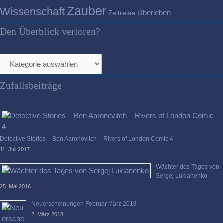
Zauber
Wissenschaft
Überleben
Zeitreise
Den Überblick verloren?
Den
Überblick
verloren?
Zufallsbeiträge
Detective Stories – Ben Aaronovitch – Rivers of London Comic 4
11. Juli 2017
Wächter des Tages von
Sergej Lukianenko
25. Mai 2016
Neuerscheinungen Februar März 2018
2. März 2018