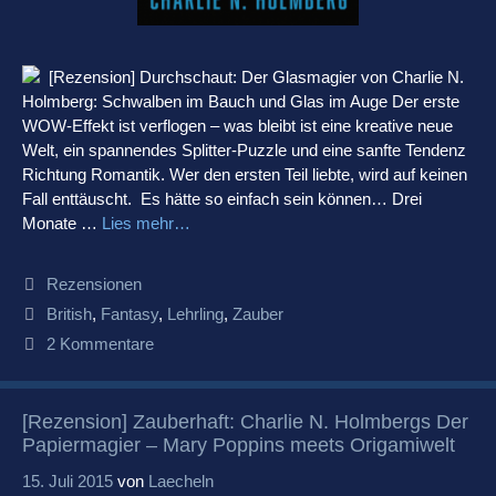
[Rezension] Durchschaut: Der Glasmagier von Charlie N.
Holmberg: Schwalben im Bauch und Glas im Auge Der erste
WOW-Effekt ist verflogen – was bleibt ist eine kreative neue
Welt, ein spannendes Splitter-Puzzle und eine sanfte Tendenz
Richtung Romantik. Wer den ersten Teil liebte, wird auf keinen
Fall enttäuscht. Es hätte so einfach sein können… Drei
Monate …
Lies mehr…
Kategorien
Rezensionen
Schlagwörter
British
,
Fantasy
,
Lehrling
,
Zauber
2 Kommentare
[Rezension] Zauberhaft: Charlie N. Holmbergs Der
Papiermagier – Mary Poppins meets Origamiwelt
15. Juli 2015
von
Laecheln