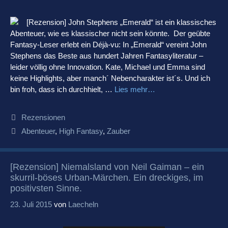
[Rezension] John Stephens „Emerald“ ist ein klassisches
Abenteuer, wie es klassischer nicht sein könnte. Der geübte
Fantasy-Leser erlebt ein Déjà-vu: In „Emerald“ vereint John
Stephens das Beste aus hundert Jahren Fantasyliteratur –
leider völlig ohne Innovation. Kate, Michael und Emma sind
keine Highlights, aber manch´ Nebencharakter ist´s. Und ich
bin froh, dass ich durchhielt, …
Lies mehr…
Kategorien
Rezensionen
Schlagwörter
Abenteuer
,
High Fantasy
,
Zauber
[Rezension] Niemalsland von Neil Gaiman – ein
skurril-böses Urban-Märchen. Ein dreckiges, im
positivsten Sinne.
23. Juli 2015
von
Laecheln