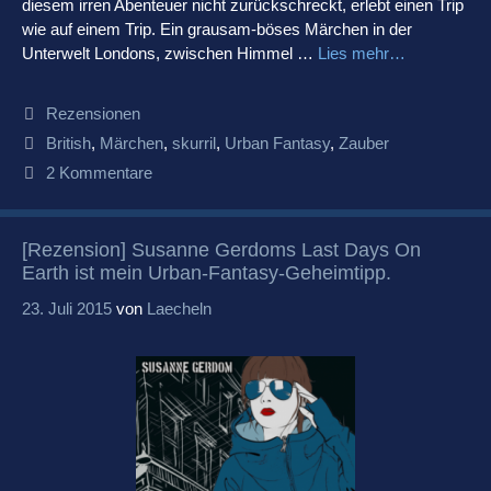
diesem irren Abenteuer nicht zurückschreckt, erlebt einen Trip
wie auf einem Trip. Ein grausam-böses Märchen in der
Unterwelt Londons, zwischen Himmel …
Lies mehr…
Kategorien
Rezensionen
Schlagwörter
British
,
Märchen
,
skurril
,
Urban Fantasy
,
Zauber
2 Kommentare
[Rezension] Susanne Gerdoms Last Days On
Earth ist mein Urban-Fantasy-Geheimtipp.
23. Juli 2015
von
Laecheln