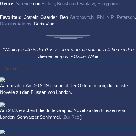
Genre:
Science
und
Fiction
,
British und Fantasy
,
Storygames
.
Favoriten:
Jostein Gaarder, Ben
Aaronovitch
,
Phillip P. Peterson
Douglas Adams
, Boris Vian.
"Wir liegen alle in der Gosse, aber manche von uns blicken zu den
Sternen empor." - Oscar Wilde
Suche
nach:
Aaronovitch: Am 20.9.19 erscheint Der Oktobermann, die neuste
Novelle zu den Flüssen von London.
Am 24.9. erscheint die dritte Graphic Novel zu den Flüssen von
London: Schwarzer Schimmel. [
Zur Rezi
]