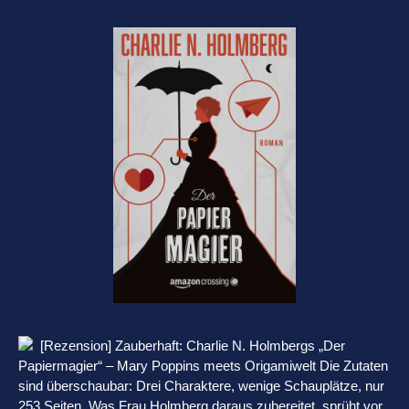
[Rezension] Zauberhaft: Charlie N. Holmbergs „Der
Papiermagier“ – Mary Poppins meets Origamiwelt Die Zutaten
sind überschaubar: Drei Charaktere, wenige Schauplätze, nur
253 Seiten. Was Frau Holmberg daraus zubereitet, sprüht vor