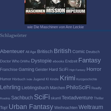
wie Die Maschinen von Ann Leckie
Schlagwörter
British
Abenteuer
Britisch
Comic
Deutsch
All Age
Fantasy
Dystopie
Doctor Who
Endzeit
DrWho
ebooks
Horror
Gaming
Franchise
Geister
Hard SciFi
High Fantasy
Krimi
Humor
Hörbuch
Jugend
KI
Kindle
Kurzgeschichte
Indie
Lehrling
PhiloSciFi
Lieblingsbuch
Märchen
Readfy
SciFi
Sachbuch
Textadventure
skurril
Thriller
Roadtrip
Urban Fantasy
Weltraum
Top!
Weihnachten