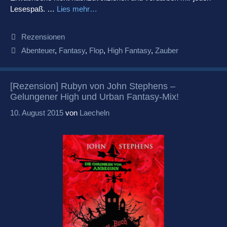
Lesespaß. …
Lies mehr…
Kategorien
Rezensionen
Schlagwörter
Abenteuer
,
Fantasy
,
Flop
,
High Fantasy
,
Zauber
[Rezension] Rubyn von John Stephens –
Gelungener High und Urban Fantasy-Mix!
10. August 2015
von
Laecheln