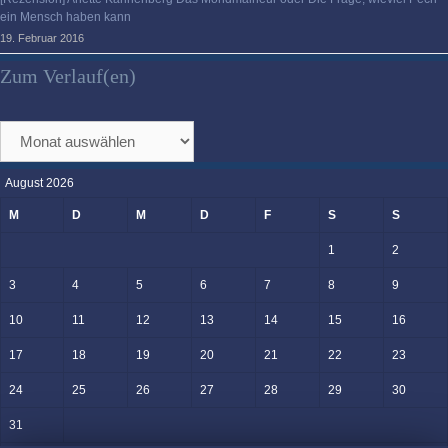
ein Mensch haben kann
19. Februar 2016
Zum Verlauf(en)
Zum
Verlauf(en)
August 2026
M
D
M
D
F
S
S
1
2
3
4
5
6
7
8
9
10
11
12
13
14
15
16
17
18
19
20
21
22
23
24
25
26
27
28
29
30
31